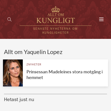
Toggl
navig
SENASTE NYHETERNA OM
KUNGLIGHETER
HEM
Allt om Yaquelin Lopez
KUNGAFAMILJEN
ZNYHETER
Prinsessan Madeleines stora motgång i
UTLÄNDSKT
hemmet
KÄNDISAR
VÄRLDENS KUNGAHUS
Hetast just nu
Svenska kungahuset
REDAKTION
Brittiska kungahuset