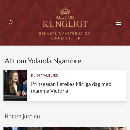
Toggl
navig
SENASTE NYHETERNA OM
KUNGLIGHETER
HEM
Allt om Yolanda Ngambre
KUNGAFAMILJEN
KUNGAFAMILJEN
Prinsessan Estelles härliga dag med
UTLÄNDSKT
mamma Victoria
KÄNDISAR
VÄRLDENS KUNGAHUS
Hetast just nu
Svenska kungahuset
REDAKTION
Brittiska kungahuset