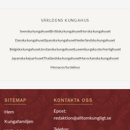
VÄRLDENS KUNGAHUS
Svenska kungahuset
Brittiska kungahuset
Norska kungahuset
Danska kungahuset
Spanska kungahuset
Nederländska kungahuset
Belgiska kungahuset
Jordanska kungahuset
Luxemburgska storhertighuset
Japanska kejsarhuset
Thailändska kungahuset
Marockanska kungahuset
Monacos furstehus
SITEMAP
KONTAKTA OSS
Epost:
Hem
redaktion@alltomkungligt.se
Kungafamiljen
Telefon: