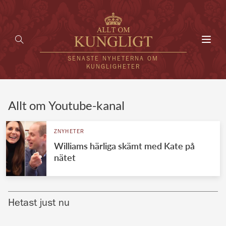
Toggl
navig
SENASTE NYHETERNA OM
KUNGLIGHETER
HEM
Allt om Youtube-kanal
KUNGAFAMILJEN
ZNYHETER
Williams härliga skämt med Kate på
UTLÄNDSKT
nätet
KÄNDISAR
VÄRLDENS KUNGAHUS
Hetast just nu
Svenska kungahuset
REDAKTION
Brittiska kungahuset