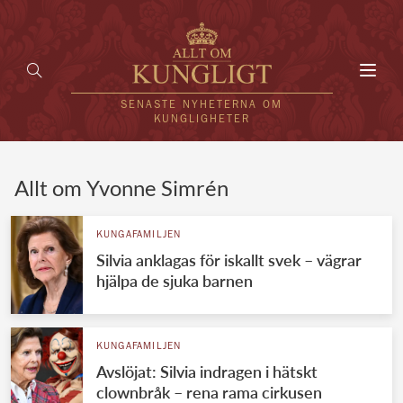
Toggl
navig
SENASTE NYHETERNA OM
KUNGLIGHETER
HEM
Allt om Yvonne Simrén
KUNGAFAMILJEN
KUNGAFAMILJEN
Silvia anklagas för iskallt svek – vägrar
UTLÄNDSKT
hjälpa de sjuka barnen
KÄNDISAR
VÄRLDENS KUNGAHUS
KUNGAFAMILJEN
Avslöjat: Silvia indragen i hätskt
Svenska kungahuset
REDAKTION
clownbråk – rena rama cirkusen
Brittiska kungahuset