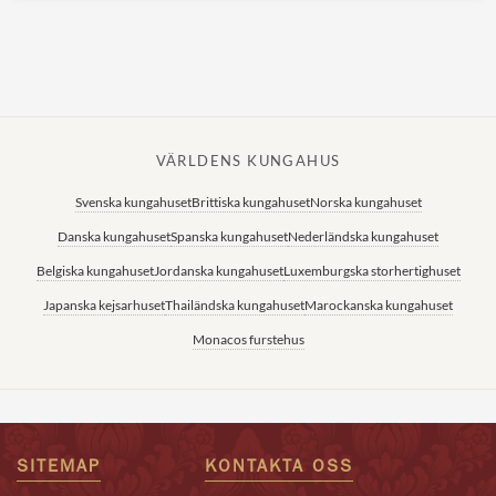
VÄRLDENS KUNGAHUS
Svenska kungahuset
Brittiska kungahuset
Norska kungahuset
Danska kungahuset
Spanska kungahuset
Nederländska kungahuset
Belgiska kungahuset
Jordanska kungahuset
Luxemburgska storhertighuset
Japanska kejsarhuset
Thailändska kungahuset
Marockanska kungahuset
Monacos furstehus
SITEMAP
KONTAKTA OSS