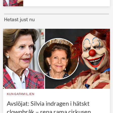
Norska kungahuset
Danska kungahuset
Hetast just nu
Spanska kungahuset
Nederländska kungahuset
Belgiska kungahuset
Jordanska kungahuset
Luxemburgska storhertighuset
Japanska kejsarhuset
Thailändska kungahuset
Marockanska kungahuset
KUNGAFAMILJEN
Monacos furstehus
Avslöjat: Silvia indragen i hätskt
clownbråk – rena rama cirkusen