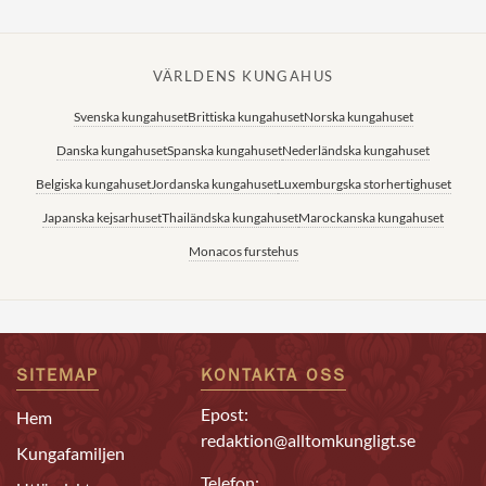
VÄRLDENS KUNGAHUS
Svenska kungahuset
Brittiska kungahuset
Norska kungahuset
Danska kungahuset
Spanska kungahuset
Nederländska kungahuset
Belgiska kungahuset
Jordanska kungahuset
Luxemburgska storhertighuset
Japanska kejsarhuset
Thailändska kungahuset
Marockanska kungahuset
Monacos furstehus
SITEMAP
KONTAKTA OSS
Epost:
Hem
redaktion@alltomkungligt.se
Kungafamiljen
Telefon: