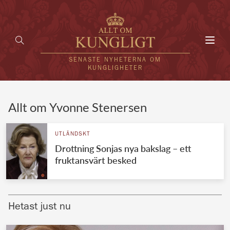
Toggl
navig
SENASTE NYHETERNA OM
KUNGLIGHETER
HEM
Allt om Yvonne Stenersen
KUNGAFAMILJEN
UTLÄNDSKT
Drottning Sonjas nya bakslag – ett
UTLÄNDSKT
fruktansvärt besked
KÄNDISAR
VÄRLDENS KUNGAHUS
Hetast just nu
Svenska kungahuset
REDAKTION
Brittiska kungahuset