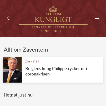
Toggl
navig
SENASTE NYHETERNA OM
KUNGLIGHETER
HEM
Allt om Zaventem
KUNGAFAMILJEN
ZNYHETER
Belgiens kung Philippe rycker ut i
UTLÄNDSKT
coronakrisen
KÄNDISAR
VÄRLDENS KUNGAHUS
Hetast just nu
Svenska kungahuset
REDAKTION
Brittiska kungahuset