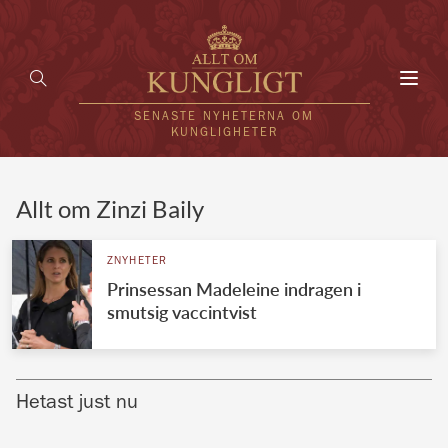
Toggl
navig
SENASTE NYHETERNA OM
KUNGLIGHETER
HEM
Allt om Zinzi Baily
KUNGAFAMILJEN
ZNYHETER
Prinsessan Madeleine indragen i
UTLÄNDSKT
smutsig vaccintvist
KÄNDISAR
VÄRLDENS KUNGAHUS
Hetast just nu
Svenska kungahuset
REDAKTION
Brittiska kungahuset