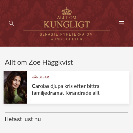
Toggl
navig
SENASTE NYHETERNA OM
KUNGLIGHETER
HEM
Allt om Zoe Häggkvist
KUNGAFAMILJEN
KÄNDISAR
Carolas djupa kris efter bittra
UTLÄNDSKT
familjedramat förändrade allt
KÄNDISAR
VÄRLDENS KUNGAHUS
Hetast just nu
Svenska kungahuset
REDAKTION
Brittiska kungahuset