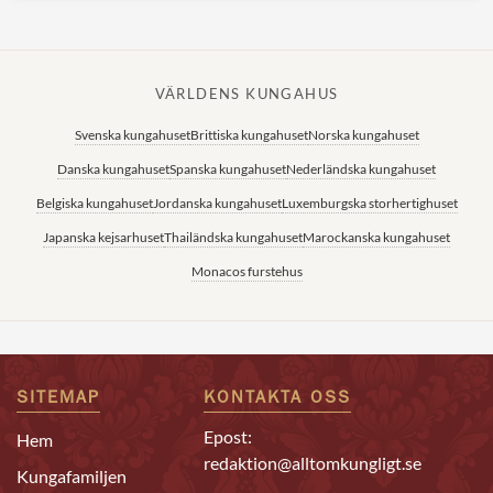
VÄRLDENS KUNGAHUS
Svenska kungahuset
Brittiska kungahuset
Norska kungahuset
Danska kungahuset
Spanska kungahuset
Nederländska kungahuset
Belgiska kungahuset
Jordanska kungahuset
Luxemburgska storhertighuset
Japanska kejsarhuset
Thailändska kungahuset
Marockanska kungahuset
Monacos furstehus
SITEMAP
KONTAKTA OSS
Epost:
Hem
redaktion@alltomkungligt.se
Kungafamiljen