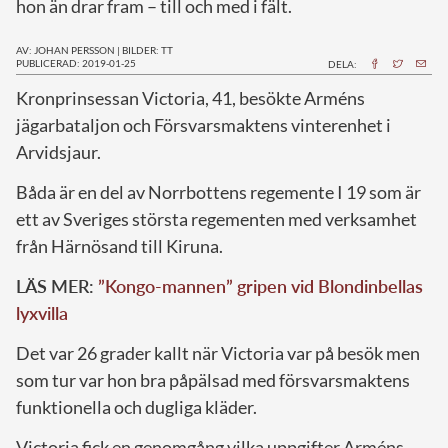
hon än drar fram – till och med i fält.
AV: JOHAN PERSSON
|
BILDER: TT
PUBLICERAD: 2019-01-25
DELA:
K
ronprinsessan Victoria, 41, besökte Arméns
jägarbataljon och Försvarsmaktens vinterenhet i
Arvidsjaur.
Båda är en del av Norrbottens regemente I 19 som är
ett av Sveriges största regementen med verksamhet
från Härnösand till Kiruna.
LÄS MER:
”Kongo-mannen” gripen vid Blondinbellas
lyxvilla
Det var 26 grader kallt när Victoria var på besök men
som tur var hon bra påpälsad med försvarsmaktens
funktionella och dugliga kläder.
Victoria fick en genomgång vilka uppgifter Arméns