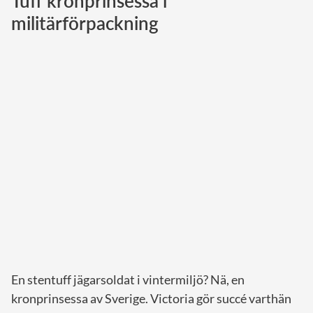
Tuff kronprinsessa i
militärförpackning
Norska kungahuset
Danska kungahuset
Spanska kungahuset
Nederländska kungahuset
Belgiska kungahuset
Jordanska kungahuset
Luxemburgska storhertighuset
Japanska kejsarhuset
Thailändska kungahuset
Marockanska kungahuset
Monacos furstehus
En stentuff jägarsoldat i vintermiljö? Nä, en
kronprinsessa av Sverige. Victoria gör succé varthän