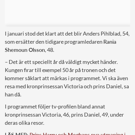
I januari stod det klart att det blir Anders Pihlblad, 54,
som ersätter den tidigare programledaren
Rania
Shemoun Olsson
, 48.
– Det är ett speciellt år då väldigt mycket händer.
Kungen firar till exempel 50 år på tronen och det
kommer såklart att märkas i programmet. Vi ska även
resa med kronprinsessan Victoria och prins Daniel, sa
han då.
I programmet följer tv-profilen bland annat
kronprinsessan Victoria, 46, prins Daniel, 49, under
deras olika resor.
LÄS MER:
Prins Harry och Meghans nya utmaning i