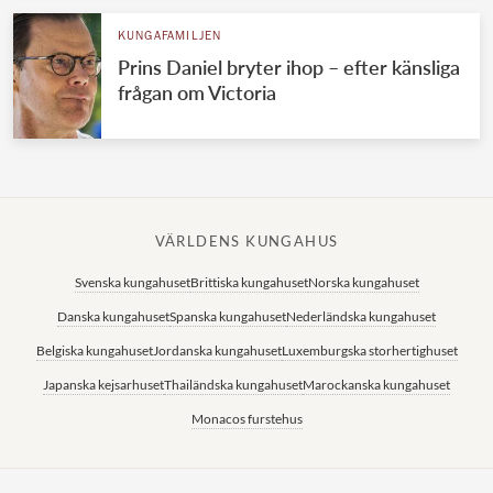
KUNGAFAMILJEN
Prins Daniel bryter ihop – efter känsliga
frågan om Victoria
VÄRLDENS KUNGAHUS
Svenska kungahuset
Brittiska kungahuset
Norska kungahuset
Danska kungahuset
Spanska kungahuset
Nederländska kungahuset
Belgiska kungahuset
Jordanska kungahuset
Luxemburgska storhertighuset
Japanska kejsarhuset
Thailändska kungahuset
Marockanska kungahuset
Monacos furstehus