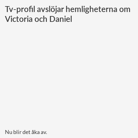
Tv-profil avslöjar hemligheterna om
Norska kungahuset
Victoria och Daniel
Danska kungahuset
Spanska kungahuset
Nederländska kungahuset
Belgiska kungahuset
Jordanska kungahuset
Luxemburgska storhertighuset
Japanska kejsarhuset
Thailändska kungahuset
Marockanska kungahuset
Monacos furstehus
Nu blir det åka av.