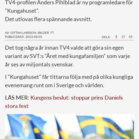
TV4-profilen Anders Pihlblad är ny programledare för
”Kungahuset”.
Det utlovas flera spännande avsnitt.
AV: GITTAN LARSSON
|
BILDER: TT
PUBLICERAD: 2023-08-05
DELA:
D
et tog några år innan TV4 valde att göra sin egen
variant av SVT:s ”Året med kungafamiljen” som varje
år ses av miljontals svenskar.
I ”Kungahuset” får tittarna följa med på olika kungliga
evenemang runt om i Sverige och världen.
LÄS MER:
Kungens beslut: stoppar prins Daniels
stora fest