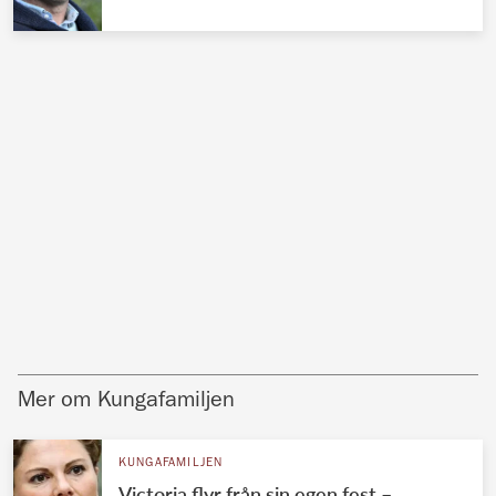
Mer om Kungafamiljen
KUNGAFAMILJEN
Victoria flyr från sin egen fest –