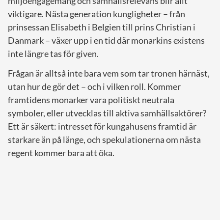
miljöengagemang och samhällsrelevans blir allt
viktigare. Nästa generation kungligheter – från
prinsessan Elisabeth i Belgien till prins Christian i
Danmark – växer upp i en tid där monarkins existens
inte längre tas för given.
Frågan är alltså inte bara vem som tar tronen härnäst,
utan hur de gör det – och i vilken roll. Kommer
framtidens monarker vara politiskt neutrala
symboler, eller utvecklas till aktiva samhällsaktörer?
Ett är säkert: intresset för kungahusens framtid är
starkare än på länge, och spekulationerna om nästa
regent kommer bara att öka.