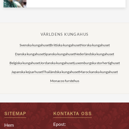
VÄRLDENS KUNGAHUS
Svenska kungahuset
Brittiska kungahuset
Norska kungahuset
Danska kungahuset
Spanska kungahuset
Nederländska kungahuset
Belgiska kungahuset
Jordanska kungahuset
Luxemburgska storhertighuset
Japanska kejsarhuset
Thailändska kungahuset
Marockanska kungahuset
Monacos furstehus
SITEMAP
KONTAKTA OSS
Epost:
Hem