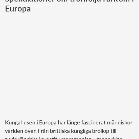
Europa
Norska kungahuset
Danska kungahuset
Spanska kungahuset
Nederländska kungahuset
Belgiska kungahuset
Jordanska kungahuset
Luxemburgska storhertighuset
Japanska kejsarhuset
Thailändska kungahuset
Marockanska kungahuset
Monacos furstehus
Kungahusen i Europa har länge fascinerat människor
världen över. Från brittiska kungliga bröllop till
nederländska investiturceremonier – monarkins