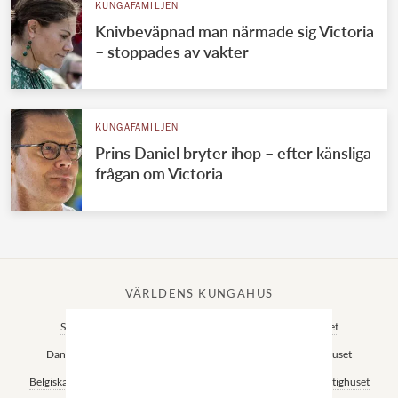
KUNGAFAMILJEN
Knivbeväpnad man närmade sig Victoria
– stoppades av vakter
KUNGAFAMILJEN
Prins Daniel bryter ihop – efter känsliga
frågan om Victoria
VÄRLDENS KUNGAHUS
Svenska kungahuset
Brittiska kungahuset
Norska kungahuset
Danska kungahuset
Spanska kungahuset
Nederländska kungahuset
Belgiska kungahuset
Jordanska kungahuset
Luxemburgska storhertighuset