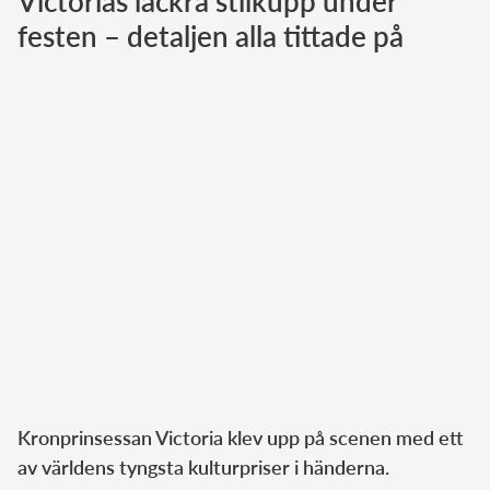
Victorias läckra stilkupp under
festen – detaljen alla tittade på
Norska kungahuset
Danska kungahuset
Spanska kungahuset
Nederländska kungahuset
Belgiska kungahuset
Jordanska kungahuset
Luxemburgska storhertighuset
Japanska kejsarhuset
Thailändska kungahuset
Marockanska kungahuset
Monacos furstehus
Kronprinsessan Victoria klev upp på scenen med ett
av världens tyngsta kulturpriser i händerna.