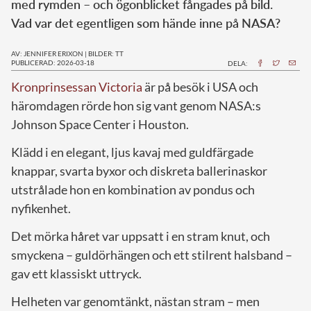
med rymden – och ögonblicket fångades på bild.
Vad var det egentligen som hände inne på NASA?
AV: JENNIFER ERIXON
|
BILDER: TT
PUBLICERAD: 2026-03-18
DELA:
Kronprinsessan Victoria
är på besök i USA och
häromdagen rörde hon sig vant genom NASA:s
Johnson Space Center i Houston.
Klädd i en elegant, ljus kavaj med guldfärgade
knappar, svarta byxor och diskreta ballerinaskor
utstrålade hon en kombination av pondus och
nyfikenhet.
Det mörka håret var uppsatt i en stram knut, och
smyckena – guldörhängen och ett stilrent halsband –
gav ett klassiskt uttryck.
Helheten var genomtänkt, nästan stram – men