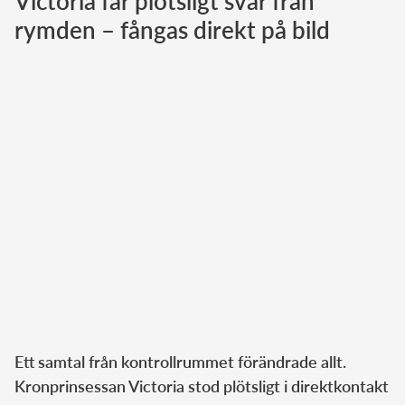
Victoria får plötsligt svar från
rymden – fångas direkt på bild
Norska kungahuset
Danska kungahuset
Spanska kungahuset
Nederländska kungahuset
Belgiska kungahuset
Jordanska kungahuset
Luxemburgska storhertighuset
Japanska kejsarhuset
Thailändska kungahuset
Marockanska kungahuset
Monacos furstehus
Ett samtal från kontrollrummet förändrade allt.
Kronprinsessan Victoria stod plötsligt i direktkontakt