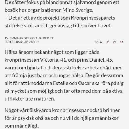
De sätter fokus på bland annat självmord genom ett
besök hos organisationen Mind Sverige.
– Det är ett av de projekt som Kronprinsessparets
stiftelse stöttar och ger anslag till, skriver hovet.
AV: EMMA ANDERSSON
|
BILDER: TT
PUBLICERAD: 2019-04-02
DELA:
H
älsa är som bekant något som ligger både
kronprinsessan Victoria, 41, och prins Daniel, 45,
varmt om hjärtat och deras stiftelse arbetar hårt med
att främja just barn och ungas hälsa. De gör dessutom
allt för att knoddarna Estelle och Oscar ska röra på sig
så mycket som möjligt och tar ofta med dem på aktiva
utflykter ute i naturen.
Något vårt älskvärda kronprinsesspar också brinner
för är psykisk ohälsa och nu vill de hjälpa människor
som mår dåligt.