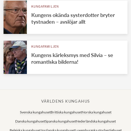
KUNGAFAMILJEN
Kungens okända systerdotter bryter
tystnaden – avslöjar allt
KUNGAFAMILJEN
Kungens kärleksmys med Silvia – se
romantiska bilderna!
VÄRLDENS KUNGAHUS
Svenska kungahuset
Brittiska kungahuset
Norska kungahuset
Danska kungahuset
Spanska kungahuset
Nederländska kungahuset
Belgiska kungahuset
Jordanska kungahuset
Luxemburgska storhertighuset