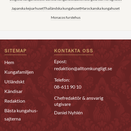
Japanska kejsarhuset
Thailändska kungahuset
Marockanska kungahuset
Monacos furstehus
SITEMAP
KONTAKTA OSS
Epost:
Hem
redaktion@alltomkungligt.se
Kungafamiljen
Telefon:
Utländskt
08-611 90 10
Kändisar
Chefredaktör & ansvarig
Redaktion
utgivare
Bästa kungahus-
Daniel Nyhlén
sajterna