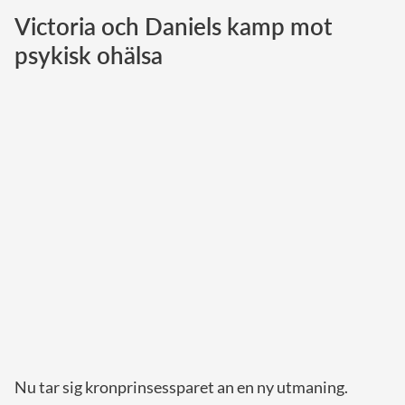
Victoria och Daniels kamp mot
Norska kungahuset
psykisk ohälsa
Danska kungahuset
Spanska kungahuset
Nederländska kungahuset
Belgiska kungahuset
Jordanska kungahuset
Luxemburgska storhertighuset
Japanska kejsarhuset
Thailändska kungahuset
Marockanska kungahuset
Monacos furstehus
Nu tar sig kronprinsessparet an en ny utmaning.