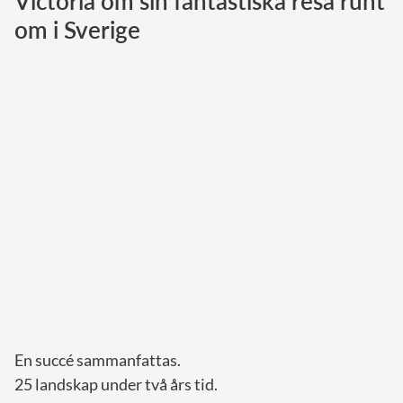
Victoria om sin fantastiska resa runt
om i Sverige
Norska kungahuset
Danska kungahuset
Spanska kungahuset
Nederländska kungahuset
Belgiska kungahuset
Jordanska kungahuset
Luxemburgska storhertighuset
Japanska kejsarhuset
Thailändska kungahuset
Marockanska kungahuset
Monacos furstehus
En succé sammanfattas.
25 landskap under två års tid.