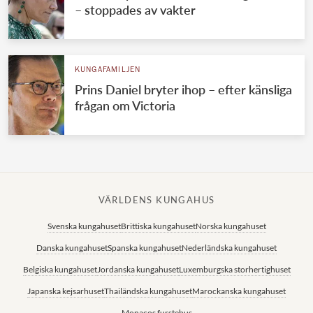
– stoppades av vakter
KUNGAFAMILJEN
Prins Daniel bryter ihop – efter känsliga
frågan om Victoria
VÄRLDENS KUNGAHUS
Svenska kungahuset
Brittiska kungahuset
Norska kungahuset
Danska kungahuset
Spanska kungahuset
Nederländska kungahuset
Belgiska kungahuset
Jordanska kungahuset
Luxemburgska storhertighuset
Japanska kejsarhuset
Thailändska kungahuset
Marockanska kungahuset
Monacos furstehus