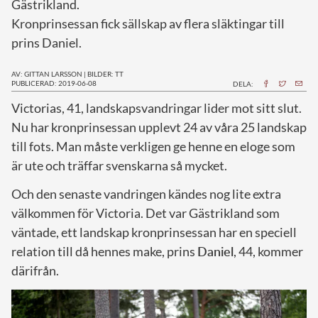
Gästrikland.
Kronprinsessan fick sällskap av flera släktingar till
prins Daniel.
AV: GITTAN LARSSON
|
BILDER: TT
PUBLICERAD: 2019-06-08
DELA:
V
ictorias, 41, landskapsvandringar lider mot sitt slut.
Nu har kronprinsessan upplevt 24 av våra 25 landskap
till fots. Man måste verkligen ge henne en eloge som
är ute och träffar svenskarna så mycket.
Och den senaste vandringen kändes nog lite extra
välkommen för Victoria. Det var Gästrikland som
väntade, ett landskap kronprinsessan har en speciell
relation till då hennes make, prins
Daniel
, 44, kommer
därifrån.