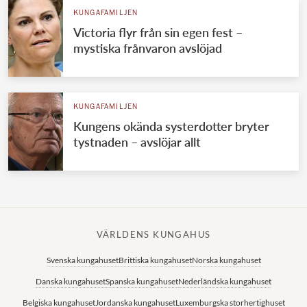
KUNGAFAMILJEN
Victoria flyr från sin egen fest –
mystiska frånvaron avslöjad
KUNGAFAMILJEN
Kungens okända systerdotter bryter
tystnaden – avslöjar allt
VÄRLDENS KUNGAHUS
Svenska kungahuset
Brittiska kungahuset
Norska kungahuset
Danska kungahuset
Spanska kungahuset
Nederländska kungahuset
Belgiska kungahuset
Jordanska kungahuset
Luxemburgska storhertighuset