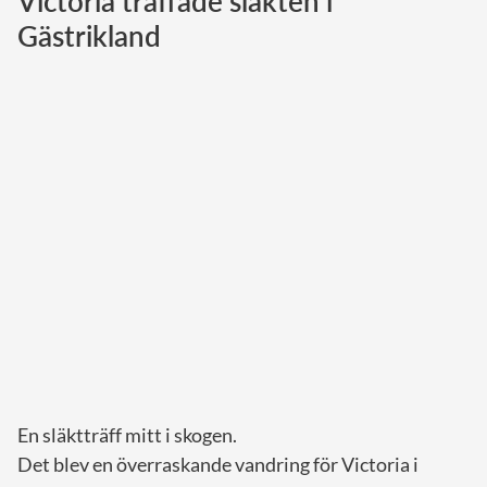
Victoria träffade släkten i
Gästrikland
Norska kungahuset
Danska kungahuset
Spanska kungahuset
Nederländska kungahuset
Belgiska kungahuset
Jordanska kungahuset
Luxemburgska storhertighuset
Japanska kejsarhuset
Thailändska kungahuset
Marockanska kungahuset
Monacos furstehus
En släktträff mitt i skogen.
Det blev en överraskande vandring för Victoria i