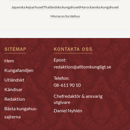
Japanska kejsarhuset
Thailändska kungahuset
Marockanska kungahuset
Monacos furstehus
SITEMAP
KONTAKTA OSS
Epost:
Hem
redaktion@alltomkungligt.se
Kungafamiljen
Telefon:
Utländskt
08-611 90 10
Kändisar
Chefredaktör & ansvarig
Redaktion
utgivare
Bästa kungahus-
Daniel Nyhlén
sajterna