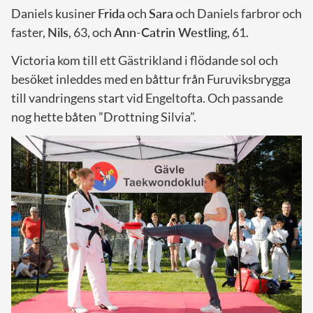
Daniels kusiner
Frida
och
Sara
och Daniels farbror och
faster,
Nils
, 63, och
Ann-Catrin Westling
, 61.
Victoria kom till ett Gästrikland i flödande sol och
besöket inleddes med en båttur från Furuviksbrygga
till vandringens start vid Engeltofta. Och passande
nog hette båten ”Drottning Silvia”.