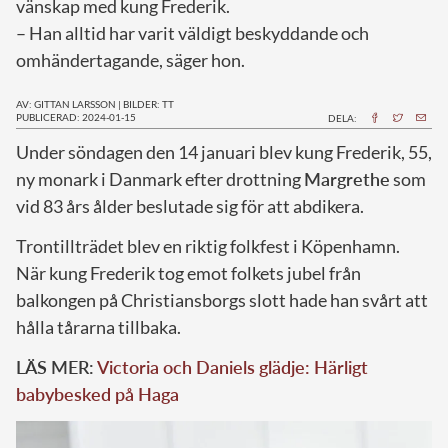
vänskap med kung Frederik.
– Han alltid har varit väldigt beskyddande och
omhändertagande, säger hon.
AV: GITTAN LARSSON
|
BILDER: TT
PUBLICERAD: 2024-01-15
DELA:
U
nder söndagen den 14 januari blev kung Frederik, 55,
ny monark i Danmark efter drottning
Margrethe
som
vid 83 års ålder beslutade sig för att abdikera.
Trontillträdet blev en riktig folkfest i Köpenhamn.
När kung Frederik tog emot folkets jubel från
balkongen på Christiansborgs slott hade han svårt att
hålla tårarna tillbaka.
LÄS MER:
Victoria och Daniels glädje: Härligt
babybesked på Haga