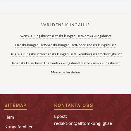
VÄRLDENS KUNGAHUS
Svenska kungahuset
Brittiska kungahuset
Norska kungahuset
Danska kungahuset
Spanska kungahuset
Nederländska kungahuset
Belgiska kungahuset
Jordanska kungahuset
Luxemburgska storhertighuset
Japanska kejsarhuset
Thailändska kungahuset
Marockanska kungahuset
Monacos furstehus
SITEMAP
KONTAKTA OSS
Epost:
Hem
redaktion@alltomkungligt.se
Kungafamiljen