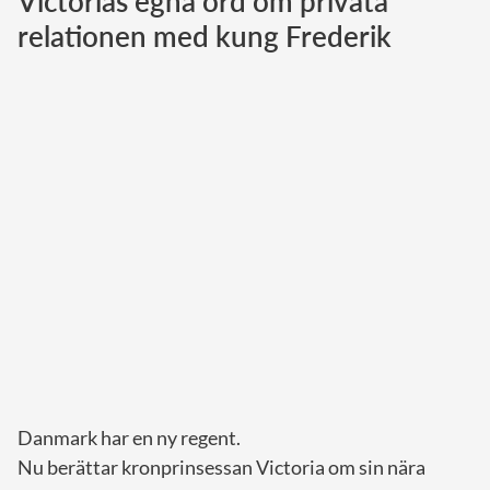
Victorias egna ord om privata
relationen med kung Frederik
Norska kungahuset
Danska kungahuset
Spanska kungahuset
Nederländska kungahuset
Belgiska kungahuset
Jordanska kungahuset
Luxemburgska storhertighuset
Japanska kejsarhuset
Thailändska kungahuset
Marockanska kungahuset
Monacos furstehus
Danmark har en ny regent.
Nu berättar kronprinsessan Victoria om sin nära