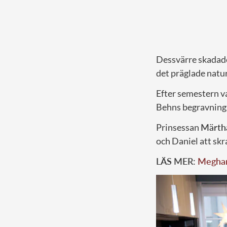
Dessvärre skadade
det präglade naturl
Efter semestern va
Behns begravning
Prinsessan
Märtha
och Daniel att skr
LÄS MER:
Meghan