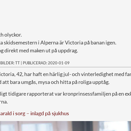
ch olyckor.
ka skidsemestern i Alperna är Victoria på banan igen.
g direkt med maken ut på uppdrag.
|
BILDER: TT
|
PUBLICERAD: 2020-01-09
toria, 42, har haft en härlig jul- och vinterledighet med fa
d att bara umgås, mysa och hitta på roliga upptåg.
gt tidigare rapporterat var kronprinsessfamiljen på en exkl
rna.
rald i sorg – inlagd på sjukhus