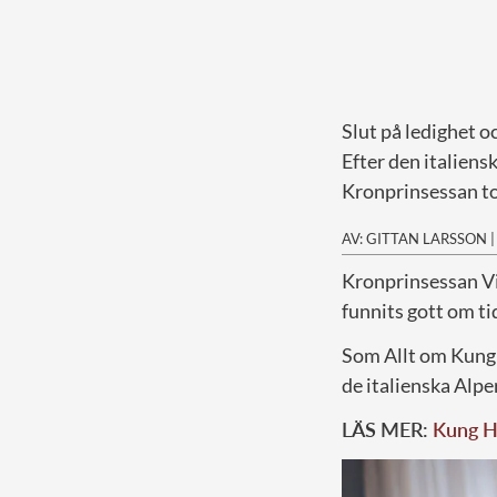
Slut på ledighet o
Efter den italiens
Kronprinsessan to
AV: GITTAN LARSSON
K
ronprinsessan Vic
funnits gott om ti
Som Allt om Kungli
de italienska Alpe
LÄS MER:
Kung Ha