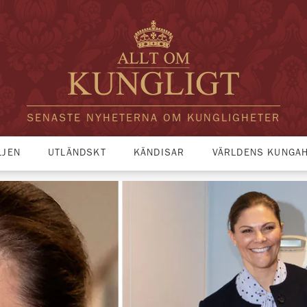
SENASTE NYHETERNA OM KUNGLIGHETER
LJEN
UTLÄNDSKT
KÄNDISAR
VÄRLDENS KUNGA