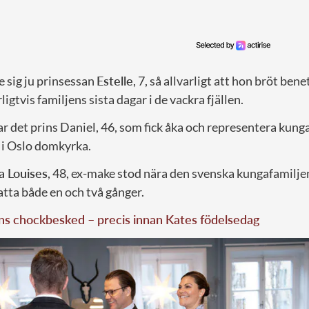
 sig ju prinsessan
Estelle
, 7, så allvarligt att hon bröt ben
igtvis familjens sista dagar i de vackra fjällen.
r det prins Daniel, 46, som fick åka och representera kunga
 i Oslo domkyrka.
 Louises
, 48, ex-make stod nära den svenska kungafamiljen
atta både en och två gånger.
s chockbesked – precis innan Kates födelsedag