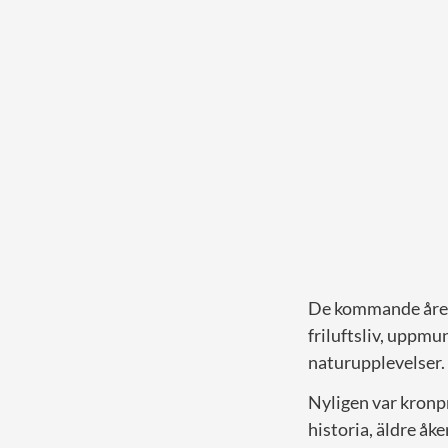
De kommande åren
friluftsliv, uppmun
naturupplevelser.
Nyligen var kronp
historia, äldre åk