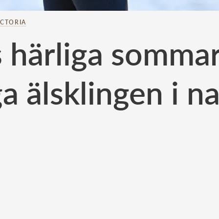
ICTORIA
s härliga somm
ga älsklingen i n