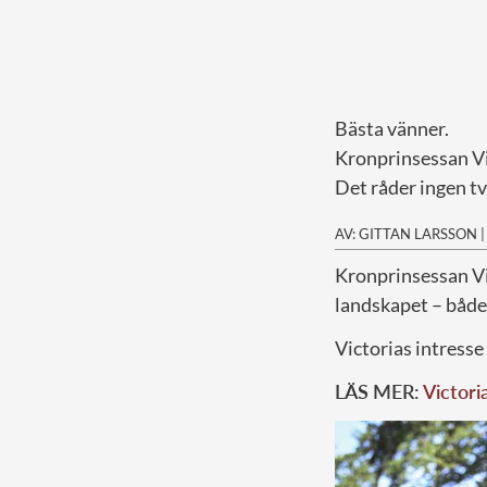
Bästa vänner.
Kronprinsessan Vi
Det råder ingen tv
AV: GITTAN LARSSON
K
ronprinsessan Vi
landskapet – både 
Victorias intresse
LÄS MER:
Victori