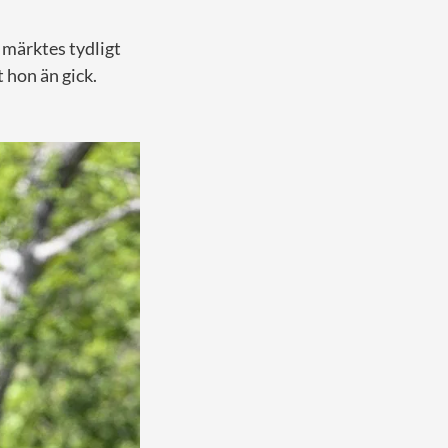
t märktes tydligt
t hon än gick.