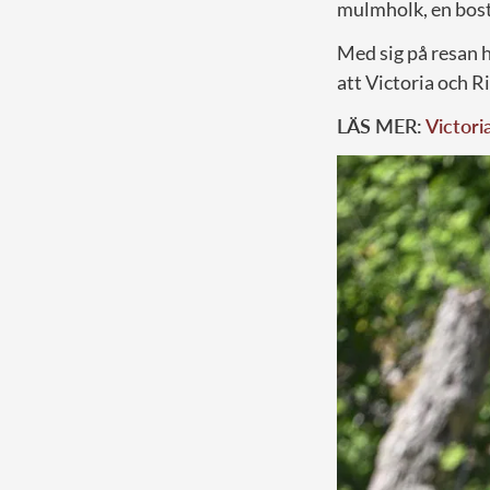
mulmholk, en bost
Med sig på resan h
att Victoria och R
LÄS MER:
Victori