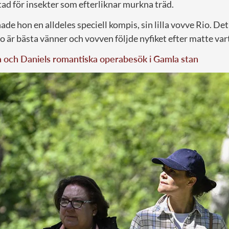
ad för insekter som efterliknar murkna träd.
ade hon en alldeles speciell kompis, sin lilla vovve Rio. De
io är bästa vänner och vovven följde nyfiket efter matte var
a och Daniels romantiska operabesök i Gamla stan