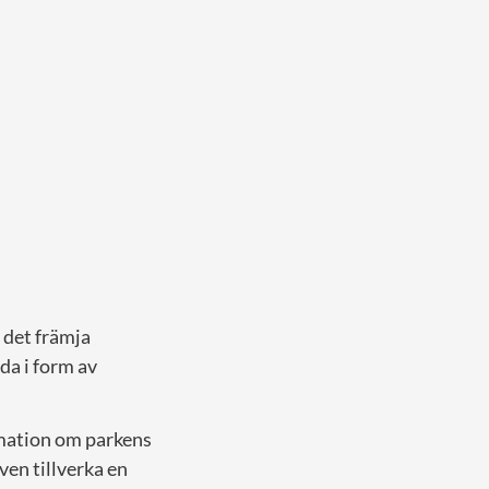
det främja
uda i form av
rmation om parkens
ven tillverka en