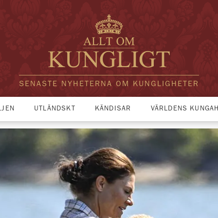
SENASTE NYHETERNA OM KUNGLIGHETER
LJEN
UTLÄNDSKT
KÄNDISAR
VÄRLDENS KUNGA