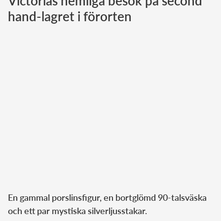
Victorias hemliga besök på second
hand-lagret i förorten
Norska kungahuset
Danska kungahuset
Spanska kungahuset
Nederländska kungahuset
Belgiska kungahuset
Jordanska kungahuset
Luxemburgska storhertighuset
Japanska kejsarhuset
Thailändska kungahuset
Marockanska kungahuset
Monacos furstehus
En gammal porslinsfigur, en bortglömd 90-talsväska
och ett par mystiska silverljusstakar.