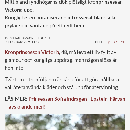
Mitt bland fyndhögarna dök plötsligt kronprinsessan
Victoria upp.
Kungligheten botaniserade intresserat bland alla
prylar som väntade på ett nytt hem.
AV: GITTAN LARSSON
|
BILDER: TT
PUBLICERAD: 2025-11-19
DELA:
Kronprinsessan Victoria
, 48, må leva ett liv fyllt av
glamour och kungliga uppdrag, men någon slösa är
hon inte
Tvärtom – tronföljaren är känd för att göra hållbara
val, återanvända kläder och stå upp för återvinning.
LÄS MER:
Prinsessan Sofia indragen i Epstein-härvan
– avslöjande mejl!