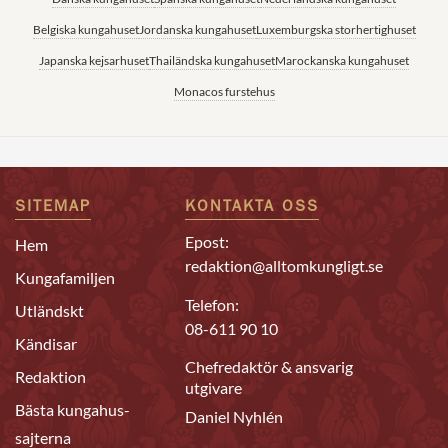
Belgiska kungahuset
Jordanska kungahuset
Luxemburgska storhertighuset
Japanska kejsarhuset
Thailändska kungahuset
Marockanska kungahuset
Monacos furstehus
SITEMAP
KONTAKTA OSS
Epost:
Hem
redaktion@alltomkungligt.se
Kungafamiljen
Telefon:
Utländskt
08-611 90 10
Kändisar
Chefredaktör & ansvarig
Redaktion
utgivare
Bästa kungahus-
Daniel Nyhlén
sajterna