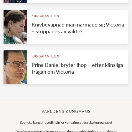
KUNGAFAMILJEN
Knivbeväpnad man närmade sig Victoria
– stoppades av vakter
KUNGAFAMILJEN
Prins Daniel bryter ihop – efter känsliga
frågan om Victoria
VÄRLDENS KUNGAHUS
Svenska kungahuset
Brittiska kungahuset
Norska kungahuset
Danska kungahuset
Spanska kungahuset
Nederländska kungahuset