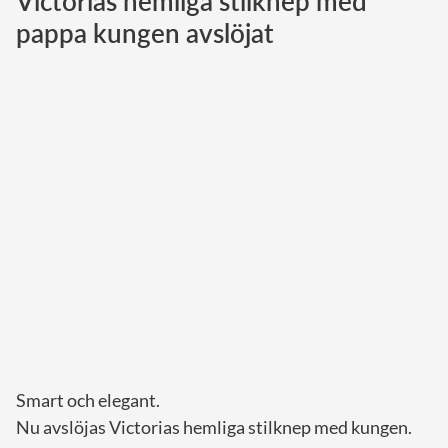
Victorias hemliga stilknep med
pappa kungen avslöjat
Norska kungahuset
Danska kungahuset
Spanska kungahuset
Nederländska kungahuset
Belgiska kungahuset
Jordanska kungahuset
Luxemburgska storhertighuset
Japanska kejsarhuset
Thailändska kungahuset
Marockanska kungahuset
Monacos furstehus
Smart och elegant.
Nu avslöjas Victorias hemliga stilknep med kungen.