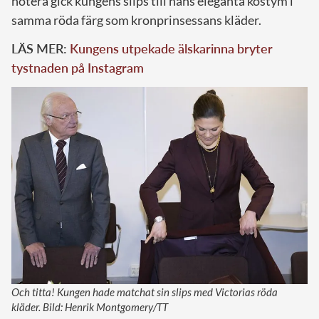
notera gick kungens slips till hans eleganta kostym i
samma röda färg som kronprinsessans kläder.
LÄS MER:
Kungens utpekade älskarinna bryter
tystnaden på Instagram
Och titta! Kungen hade matchat sin slips med Victorias röda
kläder. Bild: Henrik Montgomery/TT