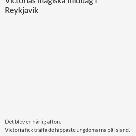
Victorias magiska middag i
Reykjavik
Norska kungahuset
Danska kungahuset
Spanska kungahuset
Nederländska kungahuset
Belgiska kungahuset
Jordanska kungahuset
Luxemburgska storhertighuset
Japanska kejsarhuset
Thailändska kungahuset
Marockanska kungahuset
Monacos furstehus
Det blev en härlig afton.
Victoria fick träffa de hippaste ungdomarna på Island.