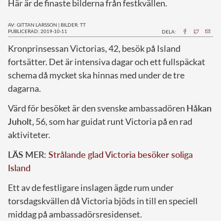
Här är de finaste bilderna från festkvällen.
AV: GITTAN LARSSON
|
BILDER: TT
PUBLICERAD: 2019-10-11
DELA:
K
ronprinsessan Victorias, 42, besök på Island
fortsätter. Det är intensiva dagar och ett fullspäckat
schema då mycket ska hinnas med under de tre
dagarna.
Värd för besöket är den svenske ambassadören
Håkan
Juholt,
56, som har guidat runt Victoria på en rad
aktiviteter.
LÄS MER:
Strålande glad Victoria besöker soliga
Island
Ett av de festligare inslagen ägde rum under
torsdagskvällen då Victoria bjöds in till en speciell
middag på ambassadörsresidenset.