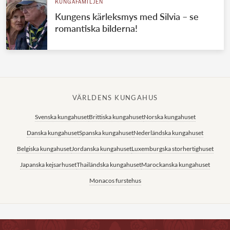
KUNGAFAMILJEN
Kungens kärleksmys med Silvia – se
romantiska bilderna!
VÄRLDENS KUNGAHUS
Svenska kungahuset
Brittiska kungahuset
Norska kungahuset
Danska kungahuset
Spanska kungahuset
Nederländska kungahuset
Belgiska kungahuset
Jordanska kungahuset
Luxemburgska storhertighuset
Japanska kejsarhuset
Thailändska kungahuset
Marockanska kungahuset
Monacos furstehus