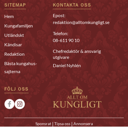
SITEMAP
KONTAKTA OSS
Epost:
Hem
redaktion@alltomkungligt.se
Kungafamiljen
Telefon:
Utländskt
08-611 90 10
Kändisar
Chefredaktör & ansvarig
Redaktion
utgivare
Bästa kungahus-
Daniel Nyhlén
sajterna
FÖLJ OSS
|
|
Sponsrat
Tipsa oss
Annonsera