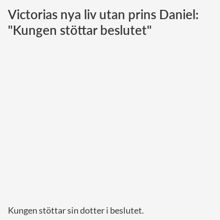
Victorias nya liv utan prins Daniel:
Norska kungahuset
"Kungen stöttar beslutet"
Danska kungahuset
Spanska kungahuset
Nederländska kungahuset
Belgiska kungahuset
Jordanska kungahuset
Luxemburgska storhertighuset
Japanska kejsarhuset
Thailändska kungahuset
Marockanska kungahuset
Monacos furstehus
Kungen stöttar sin dotter i beslutet.