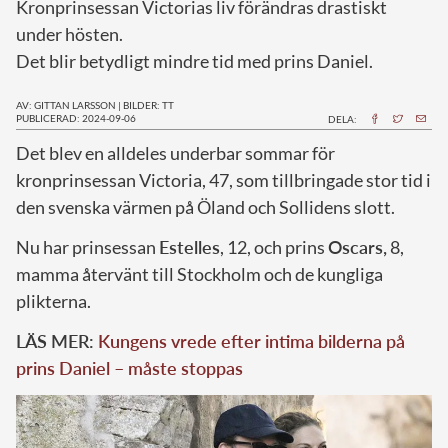
Kronprinsessan Victorias liv förändras drastiskt
under hösten.
Det blir betydligt mindre tid med prins Daniel.
AV: GITTAN LARSSON
|
BILDER: TT
PUBLICERAD: 2024-09-06
DELA:
D
et blev en alldeles underbar sommar för
kronprinsessan Victoria, 47, som tillbringade stor tid i
den svenska värmen på Öland och Sollidens slott.
Nu har prinsessan
Estelles
, 12, och prins
Oscars,
8,
mamma återvänt till Stockholm och de kungliga
plikterna.
LÄS MER:
Kungens vrede efter intima bilderna på
prins Daniel – måste stoppas