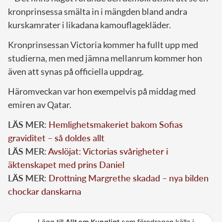
kronprinsessa smälta in i mängden bland andra
kurskamrater i likadana kamouflagekläder.
Kronprinsessan Victoria kommer ha fullt upp med
studierna, men med jämna mellanrum kommer hon
även att synas på officiella uppdrag.
Häromveckan var hon exempelvis på middag med
emiren av Qatar.
LÄS MER:
Hemlighetsmakeriet bakom Sofias
graviditet – så doldes allt
LÄS MER:
Avslöjat: Victorias svårigheter i
äktenskapet med prins Daniel
LÄS MER:
Drottning Margrethe skadad – nya bilden
chockar danskarna
Lägg till
Allt om Kungligt
som föredragen källa i