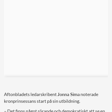
Aftonbladets ledarskribent
Jonna Sima
noterade
kronprinsessans start på sin utbildning.
– Det finns något rörande och demokratiskt att se en