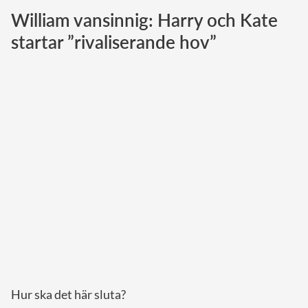
William vansinnig: Harry och Kate
Norska kungahuset
startar ”rivaliserande hov”
Danska kungahuset
Spanska kungahuset
Nederländska kungahuset
Belgiska kungahuset
Jordanska kungahuset
Luxemburgska storhertighuset
Japanska kejsarhuset
Thailändska kungahuset
Marockanska kungahuset
Monacos furstehus
Hur ska det här sluta?