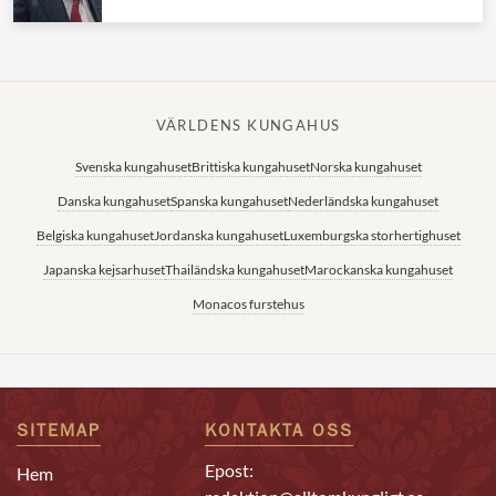
VÄRLDENS KUNGAHUS
Svenska kungahuset
Brittiska kungahuset
Norska kungahuset
Danska kungahuset
Spanska kungahuset
Nederländska kungahuset
Belgiska kungahuset
Jordanska kungahuset
Luxemburgska storhertighuset
Japanska kejsarhuset
Thailändska kungahuset
Marockanska kungahuset
Monacos furstehus
SITEMAP
KONTAKTA OSS
Epost:
Hem