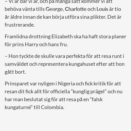
– Vi är där vi är, och på många sätt kommer vi att
behöva vänta tills
George
,
Charlotte
och
Louis
är tio
år äldre innan de kan börja utföra sina plikter. Det är
frustrerande.
Framlidna drottning Elizabeth ska ha haft stora planer
för prins Harry och hans fru.
– Hon tyckte de skulle vara perfekta för att resa runt i
samväldet och representera kungahuset efter att hon
gått bort.
Prinsparet var nyligen i Nigeria och fick kritik för att
resan dit fick allt för officiella ”kunglig prägel” och nu
har man beslutat sig för att resa på en ”falsk
kungaturné” till Colombia.