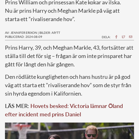
Prins William och prinsessan Kate kokar av ilska.
Nu är prins Harry och Meghan Markle på väg att
starta ett ”rivaliserande hov”.
AV: JENNIFER ERIXON
|
BILDER: AP/TT
PUBLICERAD: 2024-08-09
DELA:
P
rins Harry, 39, och Meghan Markle, 43, fortsätter att
ställa till det för sig – frågan är om inte prinsparet har
gått för långt den här gången.
Den rödlätte kungligheten och hans hustru är på god
väg att starta ett ”rivaliserande hov” som de styr från
sin hyrda egendom i Kalifornien.
LÄS MER:
Hovets besked: Victoria lämnar Öland
efter incident med prins Daniel