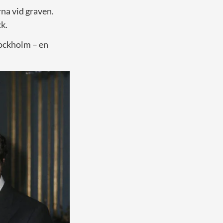
na vid graven.
k.
tockholm – en