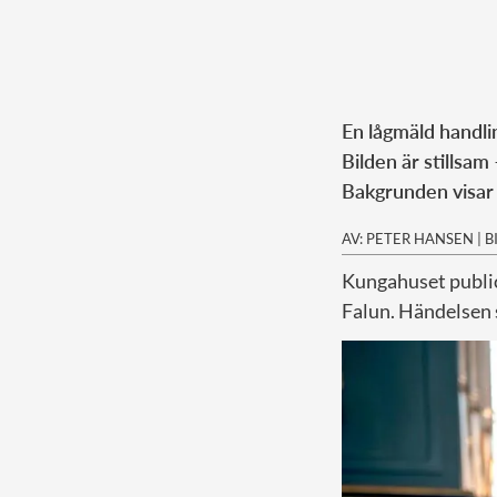
En lågmäld handli
Bilden är stillsam
Bakgrunden visar 
AV: PETER HANSEN
|
B
Kungahuset public
Falun. Händelsen s