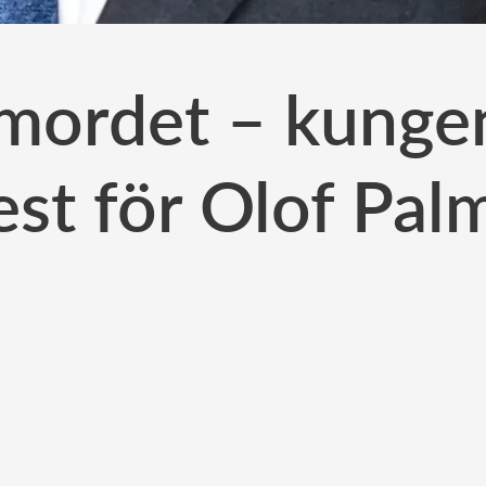
r mordet – kunge
est för Olof Pal