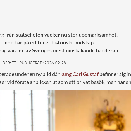
ng från statschefen väcker nu stor uppmärksamhet.
 – men bär på ett tungt historiskt budskap.
sig vara en av Sveriges mest omskakande händelser.
ILDER: TT
|
PUBLICERAD: 2026-02-28
erade under en ny bild där
kung Carl Gustaf
befinner sig in
er vid första anblicken ut som ett privat besök, men har en