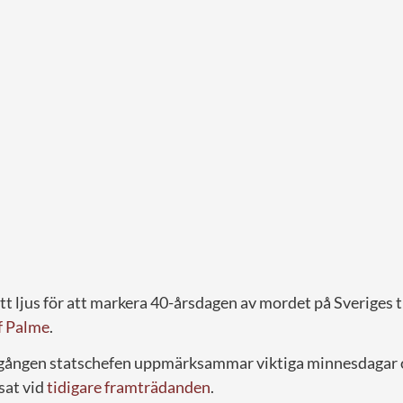
t ljus för att markera 40-årsdagen av mordet på Sveriges t
f Palme
.
a gången statschefen uppmärksammar viktiga minnesdagar o
sat vid
tidigare framträdanden
.