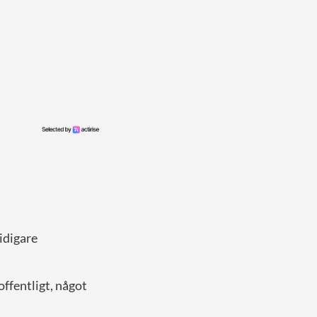
idigare
ffentligt, något