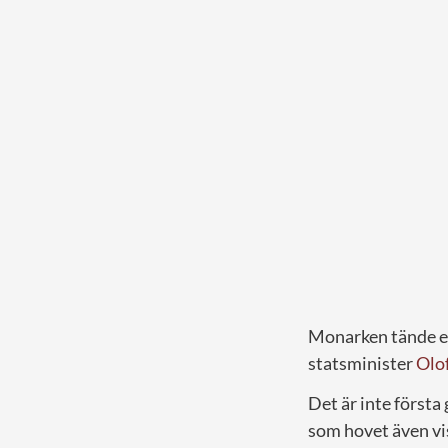
Monarken tände et
statsminister
Olo
Det är inte först
som hovet även vi