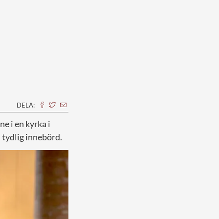
DELA:
ne i en kyrka i
 tydlig innebörd.