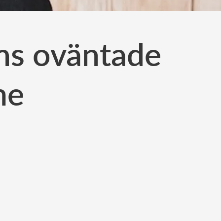
ns oväntade
me