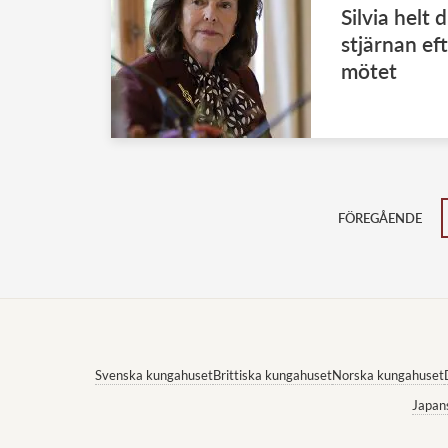
Silvia helt 
stjärnan ef
mötet
FÖREGÅENDE
Svenska kungahuset
Brittiska kungahuset
Norska kungahuset
Japan