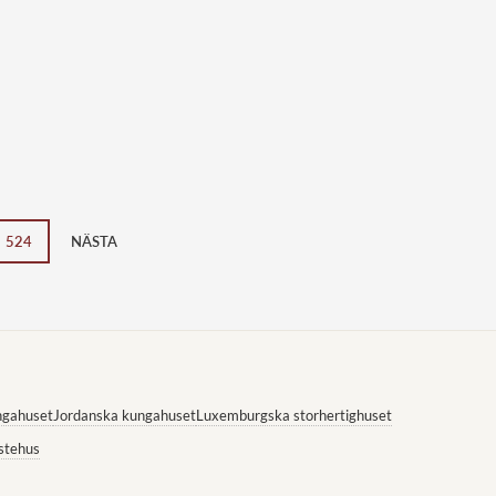
524
NÄSTA
ngahuset
Jordanska kungahuset
Luxemburgska storhertighuset
stehus