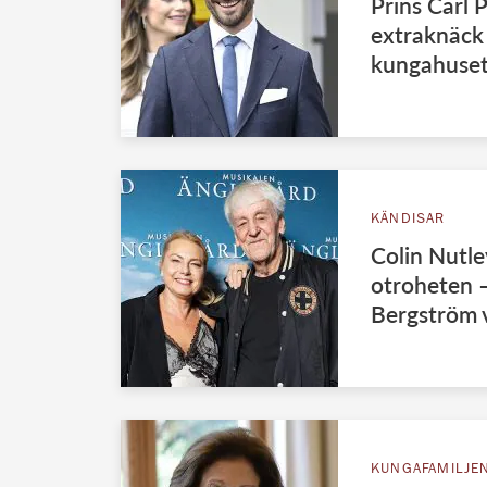
Prins Carl 
extraknäck
kungahuse
KÄNDISAR
Colin Nutle
otroheten 
Bergström v
KUNGAFAMILJE