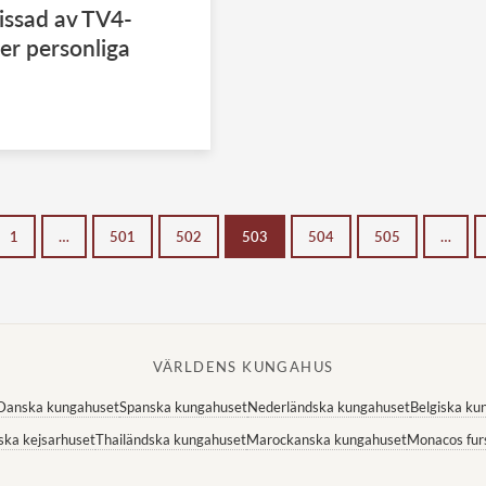
dissad av TV4-
ter personliga
1
…
501
502
503
504
505
…
VÄRLDENS KUNGAHUS
Danska kungahuset
Spanska kungahuset
Nederländska kungahuset
Belgiska ku
ska kejsarhuset
Thailändska kungahuset
Marockanska kungahuset
Monacos fur