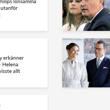
Philips lönsamma
 utanför
t
y erkänner
– Helena
isste allt
N