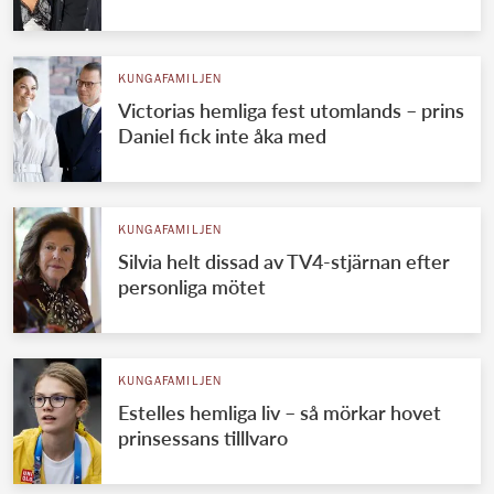
Norska kungahuset
Danska kungahuset
KUNGAFAMILJEN
Victorias hemliga fest utomlands – prins
Spanska kungahuset
Daniel fick inte åka med
Nederländska kungahuset
Belgiska kungahuset
Jordanska kungahuset
KUNGAFAMILJEN
Silvia helt dissad av TV4-stjärnan efter
Luxemburgska storhertighuset
personliga mötet
Japanska kejsarhuset
Thailändska kungahuset
KUNGAFAMILJEN
Marockanska kungahuset
Estelles hemliga liv – så mörkar hovet
Monacos furstehus
prinsessans tilllvaro