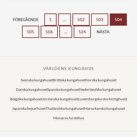
FÖREGÅENDE
1
…
502
503
504
505
506
…
524
NÄSTA
VÄRLDENS KUNGAHUS
Svenska kungahuset
Brittiska kungahuset
Norska kungahuset
Danska kungahuset
Spanska kungahuset
Nederländska kungahuset
Belgiska kungahuset
Jordanska kungahuset
Luxemburgska storhertighuset
Japanska kejsarhuset
Thailändska kungahuset
Marockanska kungahuset
Monacos furstehus