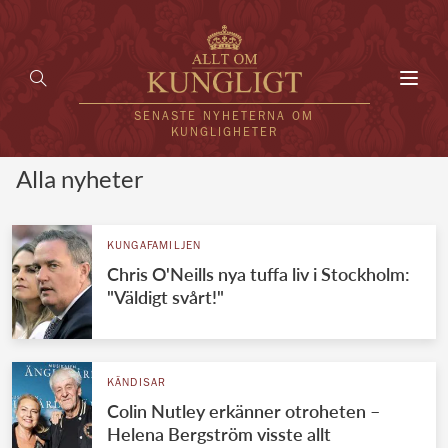
Toggl
navig
SENASTE NYHETERNA OM
KUNGLIGHETER
Alla nyheter
HEM
KUNGAFAMILJEN
KUNGAFAMILJEN
Chris O'Neills nya tuffa liv i Stockholm:
UTLÄNDSKT
"Väldigt svårt!"
KÄNDISAR
VÄRLDENS KUNGAHUS
KÄNDISAR
Colin Nutley erkänner otroheten –
Svenska kungahuset
REDAKTION
Helena Bergström visste allt
Brittiska kungahuset