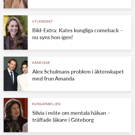
Norska kungahuset
Danska kungahuset
UTLÄNDSKT
Bild-Extra: Kates kungliga comeback –
Spanska kungahuset
nu syns hon igen!
Nederländska kungahuset
Belgiska kungahuset
Jordanska kungahuset
KÄNDISAR
Alex Schulmans problem i äktenskapet
Luxemburgska storhertighuset
med frun Amanda
Japanska kejsarhuset
Thailändska kungahuset
KUNGAFAMILJEN
Marockanska kungahuset
Silvia i möte om mentala hälsan –
Monacos furstehus
träffade läkare i Göteborg