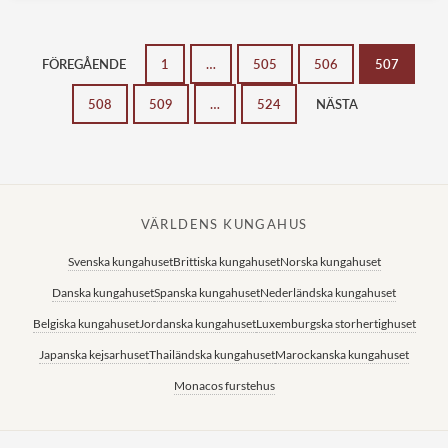
FÖREGÅENDE
1
…
505
506
507
508
509
…
524
NÄSTA
VÄRLDENS KUNGAHUS
Svenska kungahuset
Brittiska kungahuset
Norska kungahuset
Danska kungahuset
Spanska kungahuset
Nederländska kungahuset
Belgiska kungahuset
Jordanska kungahuset
Luxemburgska storhertighuset
Japanska kejsarhuset
Thailändska kungahuset
Marockanska kungahuset
Monacos furstehus