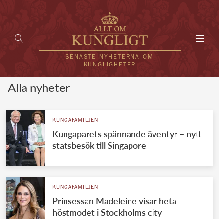
Toggl
navig
SENASTE NYHETERNA OM
KUNGLIGHETER
Alla nyheter
HEM
KUNGAFAMILJEN
KUNGAFAMILJEN
Kungaparets spännande äventyr – nytt
UTLÄNDSKT
statsbesök till Singapore
KÄNDISAR
VÄRLDENS KUNGAHUS
KUNGAFAMILJEN
Prinsessan Madeleine visar heta
Svenska kungahuset
REDAKTION
höstmodet i Stockholms city
Brittiska kungahuset