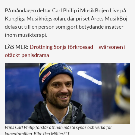
På måndagen deltar Carl Philip i MusikBojen Live på
Kungliga Musikhögskolan, där priset Årets MusikBoj
delas ut till en person som gjort betydande insatser
inom musikterapi.
LÄS MER:
Drottning Sonja förkrossad – svärsonen i
otäckt penisdrama
Prins Carl Philip förstår att han måste synas och verka för
kungafamiljen. Bild: Peo Möller/TT