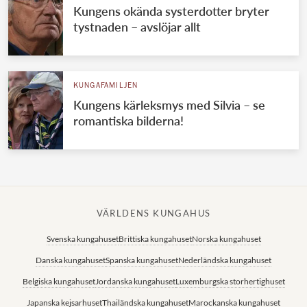
Kungens okända systerdotter bryter
tystnaden – avslöjar allt
KUNGAFAMILJEN
Kungens kärleksmys med Silvia – se
romantiska bilderna!
VÄRLDENS KUNGAHUS
Svenska kungahuset
Brittiska kungahuset
Norska kungahuset
Danska kungahuset
Spanska kungahuset
Nederländska kungahuset
Belgiska kungahuset
Jordanska kungahuset
Luxemburgska storhertighuset
Japanska kejsarhuset
Thailändska kungahuset
Marockanska kungahuset