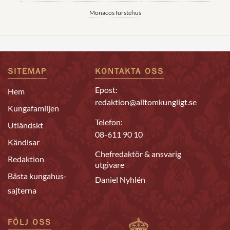
Monacos furstehus
SITEMAP
KONTAKTA OSS
Epost:
Hem
redaktion@alltomkungligt.se
Kungafamiljen
Telefon:
Utländskt
08-611 90 10
Kändisar
Chefredaktör & ansvarig
Redaktion
utgivare
Bästa kungahus-
Daniel Nyhlén
sajterna
FÖLJ OSS