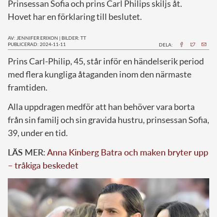
Prinsessan Sofia och prins Carl Philips skiljs åt.
Hovet har en förklaring till beslutet.
AV: JENNIFER ERIXON
|
BILDER: TT
PUBLICERAD: 2024-11-11
DELA:
P
rins Carl-Philip, 45, står inför en händelserik period
med flera kungliga åtaganden inom den närmaste
framtiden.
Alla uppdragen medför att han behöver vara borta
från sin familj och sin gravida hustru, prinsessan Sofia,
39, under en tid.
LÄS MER:
Anna Kinberg Batra och maken bryter upp
– tråkiga beskedet