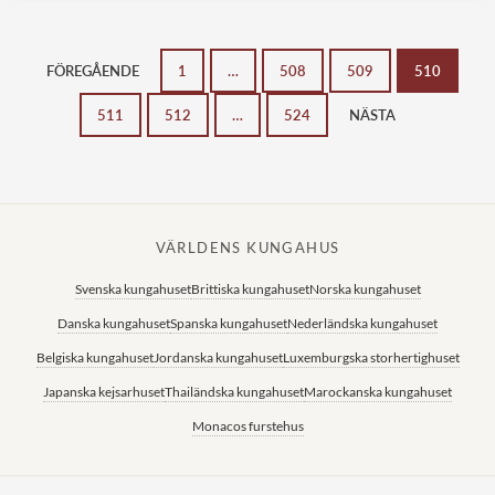
FÖREGÅENDE
1
…
508
509
510
511
512
…
524
NÄSTA
VÄRLDENS KUNGAHUS
Svenska kungahuset
Brittiska kungahuset
Norska kungahuset
Danska kungahuset
Spanska kungahuset
Nederländska kungahuset
Belgiska kungahuset
Jordanska kungahuset
Luxemburgska storhertighuset
Japanska kejsarhuset
Thailändska kungahuset
Marockanska kungahuset
Monacos furstehus