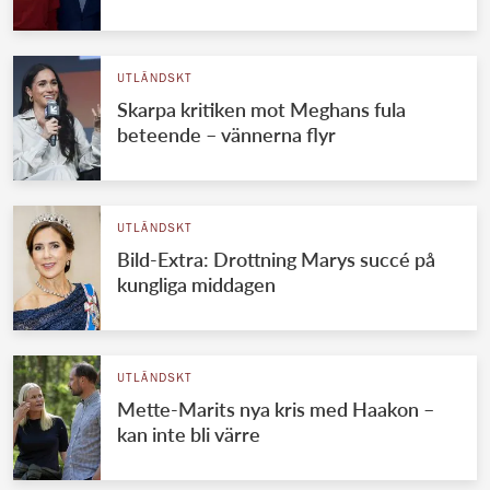
Norska kungahuset
Danska kungahuset
UTLÄNDSKT
Skarpa kritiken mot Meghans fula
Spanska kungahuset
beteende – vännerna flyr
Nederländska kungahuset
Belgiska kungahuset
Jordanska kungahuset
UTLÄNDSKT
Bild-Extra: Drottning Marys succé på
Luxemburgska storhertighuset
kungliga middagen
Japanska kejsarhuset
Thailändska kungahuset
UTLÄNDSKT
Marockanska kungahuset
Mette-Marits nya kris med Haakon –
Monacos furstehus
kan inte bli värre