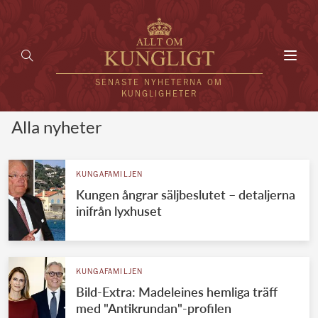
Toggl
navig
SENASTE NYHETERNA OM
KUNGLIGHETER
Alla nyheter
HEM
KUNGAFAMILJEN
KUNGAFAMILJEN
Kungen ångrar säljbeslutet – detaljerna
UTLÄNDSKT
inifrån lyxhuset
KÄNDISAR
VÄRLDENS KUNGAHUS
KUNGAFAMILJEN
Bild-Extra: Madeleines hemliga träff
Svenska kungahuset
REDAKTION
med "Antikrundan"-profilen
Brittiska kungahuset