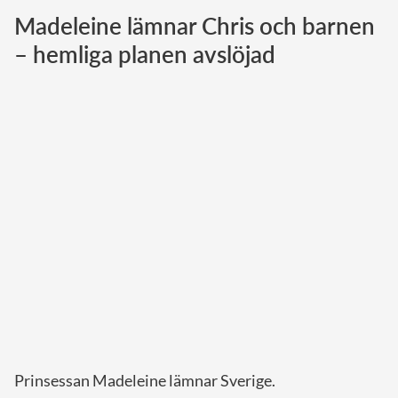
Madeleine lämnar Chris och barnen
Norska kungahuset
– hemliga planen avslöjad
Danska kungahuset
Spanska kungahuset
Nederländska kungahuset
Belgiska kungahuset
Jordanska kungahuset
Luxemburgska storhertighuset
Japanska kejsarhuset
Thailändska kungahuset
Marockanska kungahuset
Monacos furstehus
Prinsessan Madeleine lämnar Sverige.