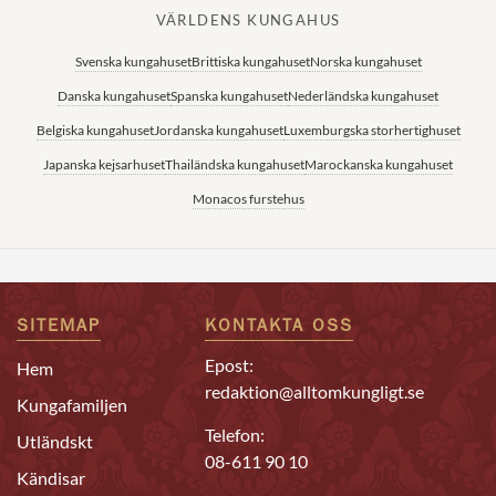
VÄRLDENS KUNGAHUS
Svenska kungahuset
Brittiska kungahuset
Norska kungahuset
Danska kungahuset
Spanska kungahuset
Nederländska kungahuset
Belgiska kungahuset
Jordanska kungahuset
Luxemburgska storhertighuset
Japanska kejsarhuset
Thailändska kungahuset
Marockanska kungahuset
Monacos furstehus
SITEMAP
KONTAKTA OSS
Epost:
Hem
redaktion@alltomkungligt.se
Kungafamiljen
Telefon:
Utländskt
08-611 90 10
Kändisar