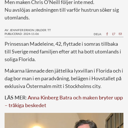
Men maken Chris O’Neill följer inte med.
Nu avslöjas anledningen till varför hustrun söker sig
utomlands.
AV: JENNIFER ERIXON
|
BILDER: TT
PUBLICERAD: 2024-11-06
DELA:
P
rinsessan Madeleine, 42, flyttade i somras tillbaka
till Sverige med familjen efter att ha bott utomlands i
soliga Florida.
Makarna lämnade den jättelika lyxvillan i Florida och i
dag bor man i en paradvåning, belägen i Hovstallet på
exklusiva Östermalm mitt i Stockholms city.
LÄS MER:
Anna Kinberg Batra och maken bryter upp
– tråkiga beskedet