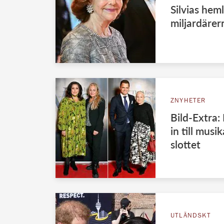
Silvias hem
miljardärer
ZNYHETER
Bild-Extra:
in till musi
slottet
UTLÄNDSKT