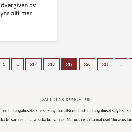
 övergiven av
yns allt mer
1
…
517
518
519
520
521
…
VÄRLDENS KUNGAHUS
Danska kungahuset
Spanska kungahuset
Nederländska kungahuset
Belgiska ku
ska kejsarhuset
Thailändska kungahuset
Marockanska kungahuset
Monacos fur