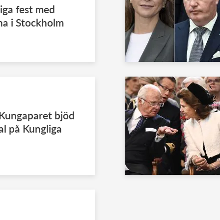
liga fest med
na i Stockholm
 Kungaparet bjöd
kal på Kungliga