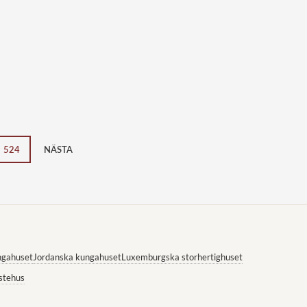
524
NÄSTA
ngahuset
Jordanska kungahuset
Luxemburgska storhertighuset
stehus