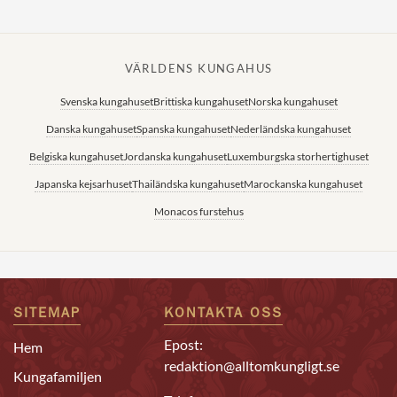
VÄRLDENS KUNGAHUS
Svenska kungahuset
Brittiska kungahuset
Norska kungahuset
Danska kungahuset
Spanska kungahuset
Nederländska kungahuset
Belgiska kungahuset
Jordanska kungahuset
Luxemburgska storhertighuset
Japanska kejsarhuset
Thailändska kungahuset
Marockanska kungahuset
Monacos furstehus
SITEMAP
KONTAKTA OSS
Epost:
Hem
redaktion@alltomkungligt.se
Kungafamiljen