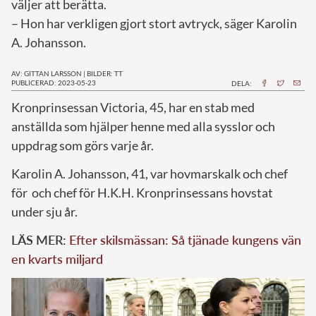
väljer att berätta.
– Hon har verkligen gjort stort avtryck, säger Karolin
A. Johansson.
AV: GITTAN LARSSON
|
BILDER: TT
PUBLICERAD: 2023-05-23
DELA:
K
ronprinsessan Victoria, 45, har en stab med
anställda som hjälper henne med alla sysslor och
uppdrag som görs varje år.
Karolin A. Johansson, 41, var hovmarskalk och chef
för och chef för H.K.H. Kronprinsessans hovstat
under sju år.
LÄS MER:
Efter skilsmässan: Så tjänade kungens vän
en kvarts miljard