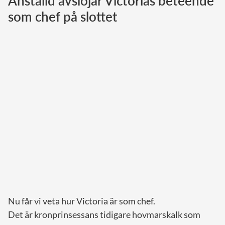
Anställd avslöjar Victorias beteende
som chef på slottet
Norska kungahuset
Danska kungahuset
Spanska kungahuset
Nederländska kungahuset
Belgiska kungahuset
Jordanska kungahuset
Luxemburgska storhertighuset
Japanska kejsarhuset
Thailändska kungahuset
Marockanska kungahuset
Monacos furstehus
Nu får vi veta hur Victoria är som chef.
Det är kronprinsessans tidigare hovmarskalk som