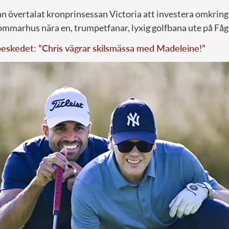
n övertalat kronprinsessan Victoria att investera omkring
 sommarhus nära en, trumpetfanar, lyxig golfbana ute på Få
eskedet: ”Chris vägrar skilsmässa med Madeleine!”