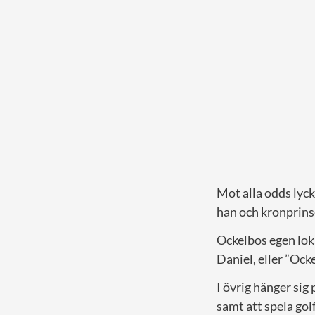
Mot alla odds lyc
han och kronprinse
Ockelbos egen loka
Daniel, eller ”Ock
I övrig hänger sig 
samt att spela golf