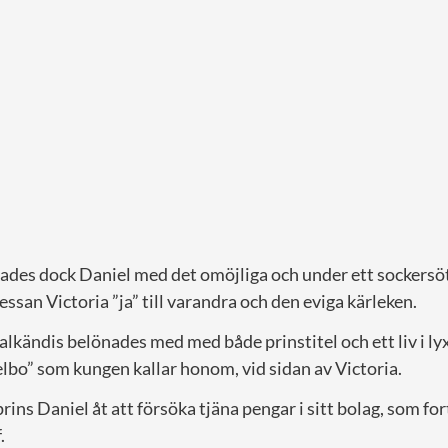
kades dock Daniel med det omöjliga och under ett sockersö
ssan Victoria ”ja” till varandra och den eviga kärleken.
lkändis belönades med med både prinstitel och ett liv i lyx.
elbo” som kungen kallar honom, vid sidan av Victoria.
prins Daniel åt att försöka tjäna pengar i sitt bolag, som for
.