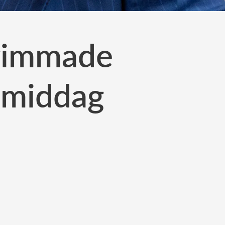
svimmade
t middag