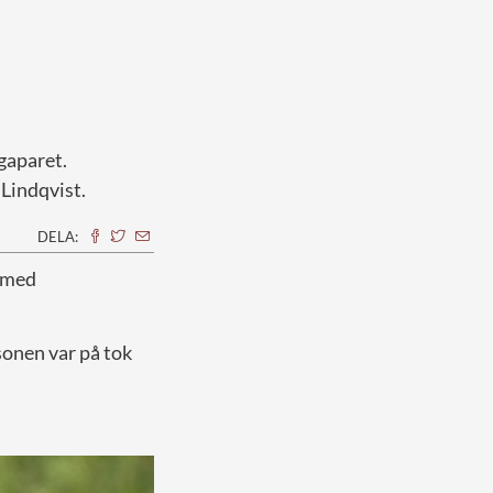
gaparet.
Lindqvist.
DELA:
t med
sonen var på tok