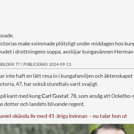
psade.
ctorias make svimmade plötsligt under middagen hos kun
vudet i drottningens soppa, avslöjar kungavännen Herman 
|
BILDER: TT
|
PUBLICERAD: 2024-09-13
har inte haft en lätt resa in i kungafamiljen och äktenskape
toria, 47, har också stundtals varit svajigt.
 på kant med kung
Carl Gustaf
, 78, som ansåg att Ockelbo-
ns dotter och landets blivande regent.
aniel okända liv med 41-åriga kvinnan – nu talar hon ut