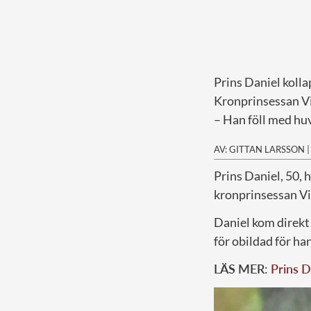
Prins Daniel kolla
Kronprinsessan Vi
– Han föll med hu
AV: GITTAN LARSSON
P
rins Daniel, 50, 
kronprinsessan Vic
Daniel kom direkt
för obildad för ha
LÄS MER:
Prins D