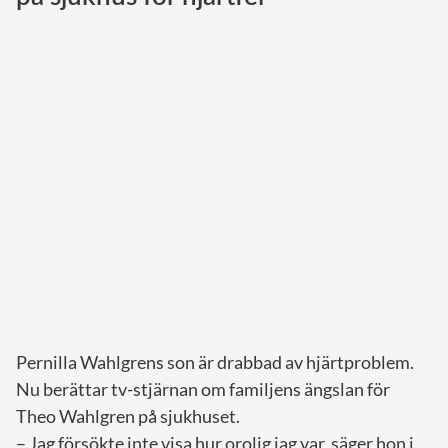
Norska kungahuset
Danska kungahuset
Spanska kungahuset
Nederländska kungahuset
Belgiska kungahuset
Jordanska kungahuset
Luxemburgska storhertighuset
Japanska kejsarhuset
Thailändska kungahuset
Marockanska kungahuset
Pernilla Wahlgrens son är drabbad av hjärtproblem.
Monacos furstehus
Nu berättar tv-stjärnan om familjens ängslan för
Theo Wahlgren på sjukhuset.
– Jag försökte inte visa hur orolig jag var, säger hon i