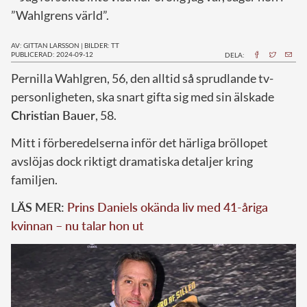
”Wahlgrens värld”.
AV: GITTAN LARSSON
|
BILDER: TT
PUBLICERAD: 2024-09-12
DELA:
P
ernilla Wahlgren, 56, den alltid så sprudlande tv-
personligheten, ska snart gifta sig med sin älskade
Christian Bauer
, 58.
Mitt i förberedelserna inför det härliga bröllopet
avslöjas dock riktigt dramatiska detaljer kring
familjen.
LÄS MER:
Prins Daniels okända liv med 41-åriga
kvinnan – nu talar hon ut