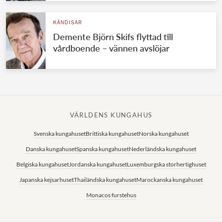
KÄNDISAR
Demente Björn Skifs flyttad till
vårdboende – vännen avslöjar
VÄRLDENS KUNGAHUS
Svenska kungahuset
Brittiska kungahuset
Norska kungahuset
Danska kungahuset
Spanska kungahuset
Nederländska kungahuset
Belgiska kungahuset
Jordanska kungahuset
Luxemburgska storhertighuset
Japanska kejsarhuset
Thailändska kungahuset
Marockanska kungahuset
Monacos furstehus