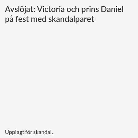
Avslöjat: Victoria och prins Daniel
Norska kungahuset
på fest med skandalparet
Danska kungahuset
Spanska kungahuset
Nederländska kungahuset
Belgiska kungahuset
Jordanska kungahuset
Luxemburgska storhertighuset
Japanska kejsarhuset
Thailändska kungahuset
Marockanska kungahuset
Monacos furstehus
Upplagt för skandal.