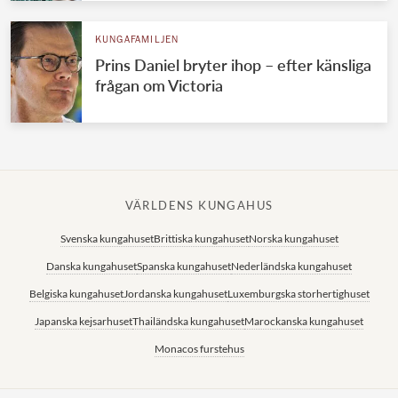
KUNGAFAMILJEN
Prins Daniel bryter ihop – efter känsliga
frågan om Victoria
VÄRLDENS KUNGAHUS
Svenska kungahuset
Brittiska kungahuset
Norska kungahuset
Danska kungahuset
Spanska kungahuset
Nederländska kungahuset
Belgiska kungahuset
Jordanska kungahuset
Luxemburgska storhertighuset
Japanska kejsarhuset
Thailändska kungahuset
Marockanska kungahuset
Monacos furstehus