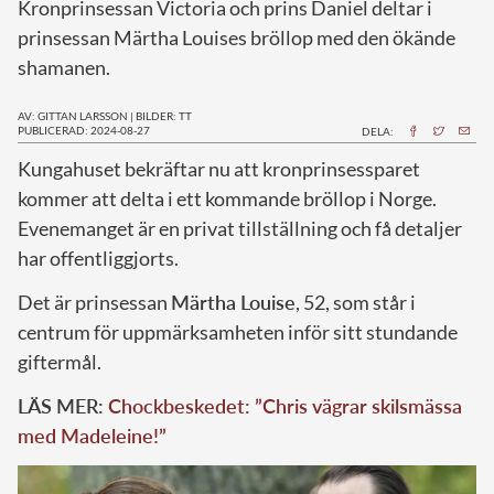
Kronprinsessan Victoria och prins Daniel deltar i
prinsessan Märtha Louises bröllop med den ökände
shamanen.
AV: GITTAN LARSSON
|
BILDER: TT
PUBLICERAD: 2024-08-27
DELA:
K
ungahuset bekräftar nu att kronprinsessparet
kommer att delta i ett kommande bröllop i Norge.
Evenemanget är en privat tillställning och få detaljer
har offentliggjorts.
Det är prinsessan
Märtha Louise
, 52, som står i
centrum för uppmärksamheten inför sitt stundande
giftermål.
LÄS MER:
Chockbeskedet: ”Chris vägrar skilsmässa
med Madeleine!”