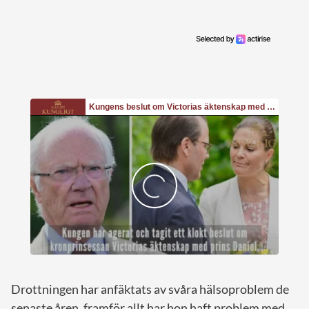
Drottningen har anfäktats av svåra hälsoproblem de
senaste åren, framför allt har hon haft problem med