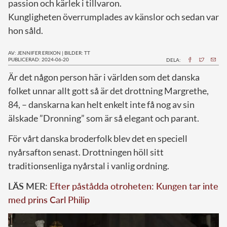
passion och kärlek i tillvaron.
Kungligheten överrumplades av känslor och sedan var
hon såld.
AV: JENNIFER ERIXON
|
BILDER: TT
PUBLICERAD: 2024-06-20
DELA:
Ä
r det någon person här i världen som det danska
folket unnar allt gott så är det drottning Margrethe,
84, – danskarna kan helt enkelt inte få nog av sin
älskade ”Dronning” som är så elegant och parant.
För vårt danska broderfolk blev det en speciell
nyårsafton senast. Drottningen höll sitt
traditionsenliga nyårstal i vanlig ordning.
LÄS MER:
Efter påstådda otroheten: Kungen tar inte
med prins Carl Philip