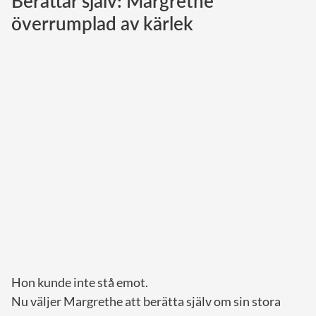
Berättar själv: Margrethe
överrumplad av kärlek
Norska kungahuset
Danska kungahuset
Spanska kungahuset
Nederländska kungahuset
Belgiska kungahuset
Jordanska kungahuset
Luxemburgska storhertighuset
Japanska kejsarhuset
Thailändska kungahuset
Marockanska kungahuset
Monacos furstehus
Hon kunde inte stå emot.
Nu väljer Margrethe att berätta själv om sin stora