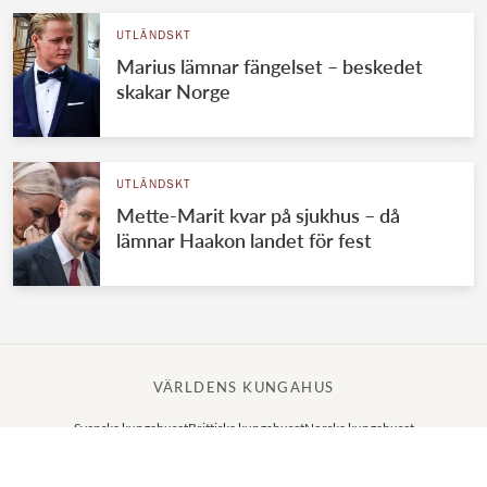
UTLÄNDSKT
Marius lämnar fängelset – beskedet
skakar Norge
UTLÄNDSKT
Mette-Marit kvar på sjukhus – då
lämnar Haakon landet för fest
VÄRLDENS KUNGAHUS
Svenska kungahuset
Brittiska kungahuset
Norska kungahuset
Danska kungahuset
Spanska kungahuset
Nederländska kungahuset