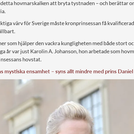
 detta hovmarskalken att bryta tystnaden – och berättar om
ia.
 viktiga värv för Sverige måste kronprinsessan få kvalificera
llbart.
ner som hjälper den vackra kungligheten med både stort oc
a år var just Karolin A. Johanson, hon arbetade som hovm
insessans hovstat.
as mystiska ensamhet – syns allt mindre med prins Daniel