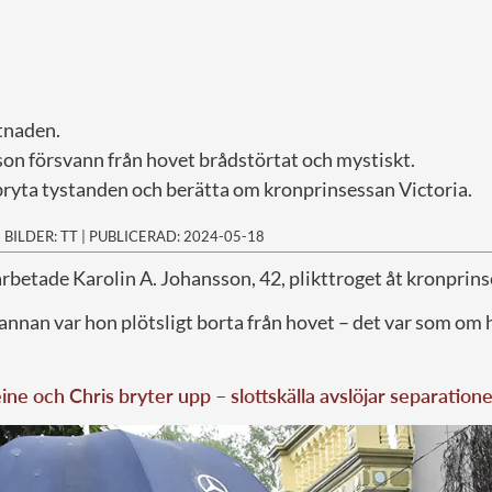
tnaden.
son försvann från hovet brådstörtat och mystiskt.
 bryta tystanden och berätta om kronprinsessan Victoria.
|
BILDER: TT
|
PUBLICERAD: 2024-05-18
 arbetade Karolin A. Johansson, 42, plikttroget åt kronprins
n annan var hon plötsligt borta från hovet – det var som om 
ne och Chris bryter upp – slottskälla avslöjar separation