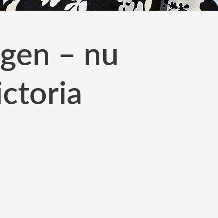
agen – nu
ictoria