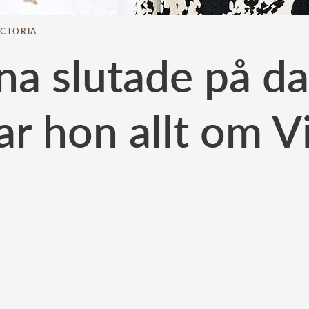
ICTORIA
a slutade på d
ar hon allt om V