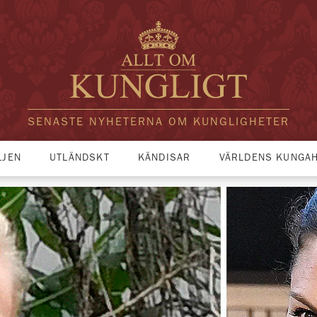
SENASTE NYHETERNA OM KUNGLIGHETER
LJEN
UTLÄNDSKT
KÄNDISAR
VÄRLDENS KUNGA