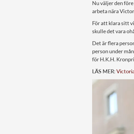
Nu väljer den före
arbeta nära Victor
För att klara sitt
skulle det vara ohå
Det är flera perso
person under mång
för H.K.H. Kronpr
LÄS MER:
Victori