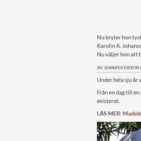
Nu bryter hon tys
Karolin A. Johans
Nu väljer hon att
AV: JENNIFER ERIXON
U
nder hela sju år
Från en dag till e
existerat.
LÄS MER:
Madelei