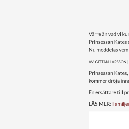
Värre än vad vi ku
Prinsessan Kates 
Nu meddelas vem s
AV: GITTAN LARSSON
P
rinsessan Kates, 
kommer dröja inna
En ersättare till 
LÄS MER:
Familje