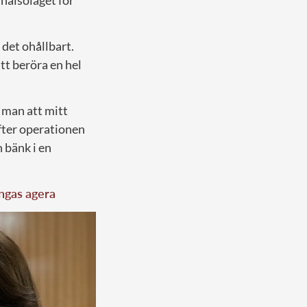
hälsoläget för
 det ohållbart.
tt beröra en hel
 man att mitt
efter operationen
 bänk i en
ingas agera