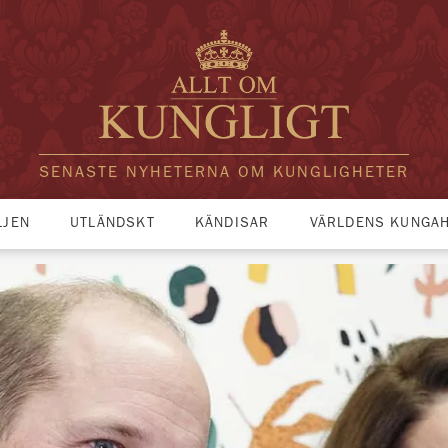
SENASTE NYHETERNA OM KUNGLIGHETER
LJEN
UTLÄNDSKT
KÄNDISAR
VÄRLDENS KUNGA