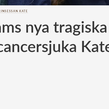
RINSESSAN KATE
iams nya tragisk
cancersjuka Kat