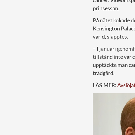
cancer. Videoinspe
prinsessan.
På nätet kokade de
Kensington Palace 
värld, släpptes.
– I januari genom
tillstånd inte var
upptäckte man canc
trädgård.
LÄS MER:
Avslöja