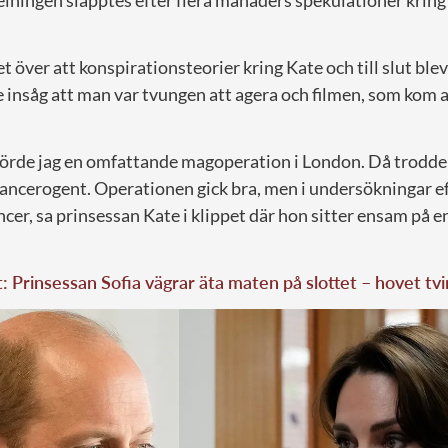
lningen släpptes efter flera månaders spekulationer kring 
t över att konspirationsteorier kring Kate och till slut blev
insåg att man var tvungen att agera och filmen, som kom a
förde jag en omfattande magoperation i London. Då trodde
 cancerogent. Operationen gick bra, men i undersökningar 
er, sa prinsessan Kate i klippet där hon sitter ensam på en
t: Prinsessan Sofia vägrar äta maten på slottet – hovet tv