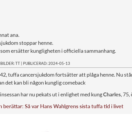
nnat ana.
sjukdom stoppar henne.
om ersätter kungligheten i officiella sammanhang.
|
BILDER: TT
|
PUBLICERAD: 2024-05-13
42, tuffa cancersjukdom fortsätter att plåga henne. Nu står
n det kan bli någon kunglig comeback
prinsessan har nu pekats ut i enlighet med kung
Charles
, 75,
n berättar: Så var Hans Wahlgrens sista tuffa tid i livet