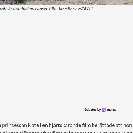
Kate är drabbad av cancer. Bild: Jane Barlow/AP/TT
 prinsessan Kate i en hjärtskärande film berättade att hon