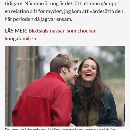
tidigare. När man är ung är det lätt att man går upp i
en relation allt för mycket, jag kom att värdesätta den
här perioden då jag var ensam.
LÄS MER:
Blixtskilsmässan som chockar
kungafamiljen
De unga skådespelarna är tämligen oerfarna men porträttlika