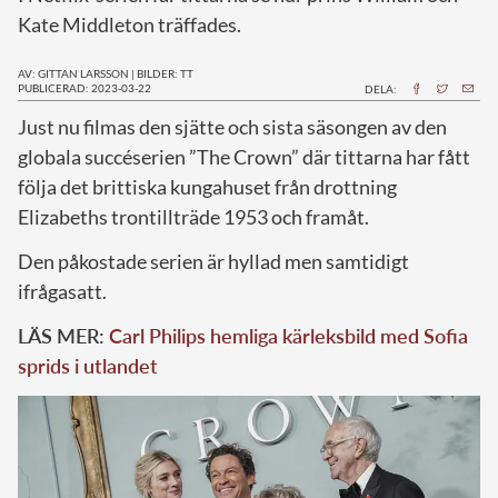
Kate Middleton träffades.
AV: GITTAN LARSSON
|
BILDER: TT
PUBLICERAD: 2023-03-22
DELA:
J
ust nu filmas den sjätte och sista säsongen av den
globala succéserien ”The Crown” där tittarna har fått
följa det brittiska kungahuset från drottning
Elizabeths trontillträde 1953 och framåt.
Den påkostade serien är hyllad men samtidigt
ifrågasatt.
LÄS MER:
Carl Philips hemliga kärleksbild med Sofia
sprids i utlandet