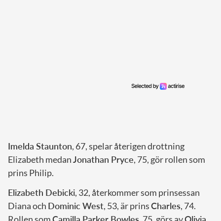
Imelda Staunton
, 67, spelar återigen drottning
Elizabeth medan
Jonathan Pryce
, 75, gör rollen som
prins Philip.
Elizabeth Debicki
, 32, återkommer som prinsessan
Diana och
Dominic West
, 53, är prins
Charles
, 74.
Rollen som
Camilla Parker Bowles
, 75, görs av
Olivia