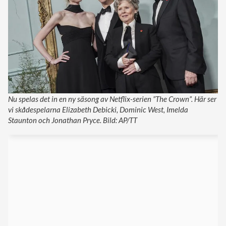
Nu spelas det in en ny säsong av Netflix-serien ”The Crown”. Här ser
vi skådespelarna Elizabeth Debicki, Dominic West, Imelda
Staunton och Jonathan Pryce. Bild: AP/TT