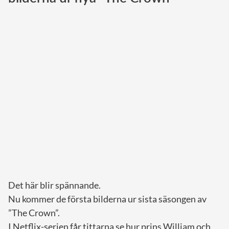
Norska kungahuset
Danska kungahuset
Spanska kungahuset
Nederländska kungahuset
Belgiska kungahuset
Jordanska kungahuset
Luxemburgska storhertighuset
Japanska kejsarhuset
Thailändska kungahuset
Marockanska kungahuset
Det här blir spännande.
Monacos furstehus
Nu kommer de första bilderna ur sista säsongen av
”The Crown”.
I Netflix-serien får tittarna se hur prins William och