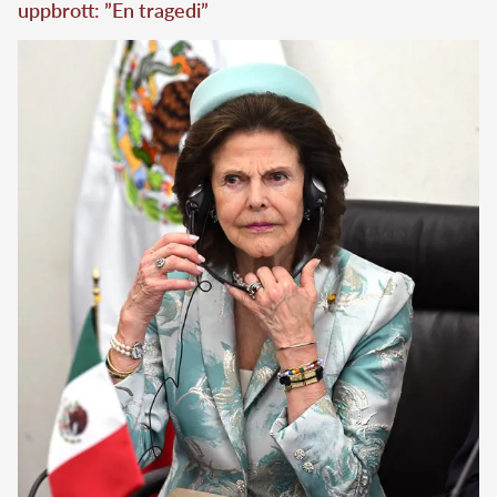
Drottning Silvia i samtal med presidentfrun Beatriz Gutiérrez
Müller. Bild: Jonas Ekströmer/TT
Ad
Ad