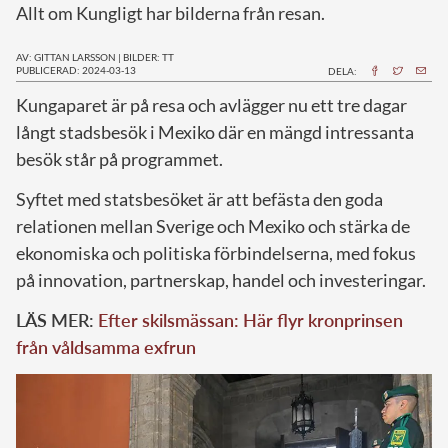
president Andrés Manuel López Obrador
Allt om Kungligt har bilderna från resan.
AV: GITTAN LARSSON
|
BILDER: TT
PUBLICERAD: 2024-03-13
DELA:
K
ungaparet är på resa och avlägger nu ett tre dagar
långt stadsbesök i Mexiko där en mängd intressanta
besök står på programmet.
Syftet med statsbesöket är att befästa den goda
relationen mellan Sverige och Mexiko och stärka de
ekonomiska och politiska förbindelserna, med fokus
på innovation, partnerskap, handel och investeringar.
LÄS MER:
Efter skilsmässan: Här flyr kronprinsen
från våldsamma exfrun