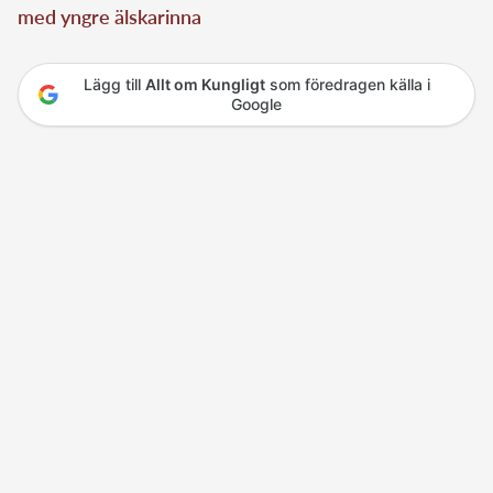
Drottning Silvia och kung Carl Gustaf i den mexikanska senaten
under statsbesöket till Mexiko. Bild: Jonas Ekströmer/TT
Ad