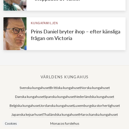
KUNGAFAMILJEN
Mette-Marits nya vändning – efter mörka
Epstein-skandalen
Cookies