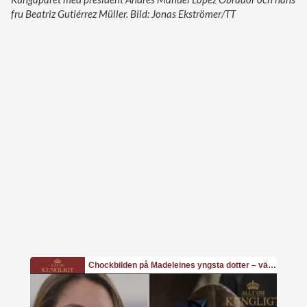
Kungaparet med president Andrés Manuel Lopéz Obrador och hans
fru Beatriz Gutiérrez Müller. Bild: Jonas Ekströmer/TT
Ad