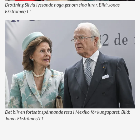
LÄS MER:
Skarpa kritiken mot prinsessan Kates bluff
efter sjukdomen