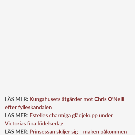
Drottning Silvia och kung Carl Gustaf med senatens ordförande
Ana Lilia Rivera under ett besök i den mexikanska senaten. Bild:
Jonas Ekströmer/TT