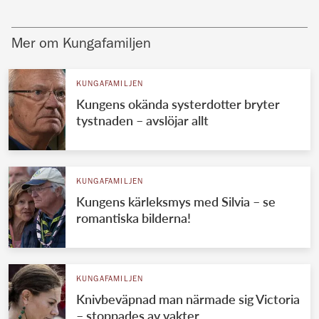
räddade Victorias äktenskap
KUNGAFAMILJEN
Madeleines ekonomiska jätteflopp – Chris tvingas
betala