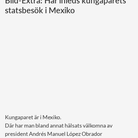
Bild-Extra: Här inleds kungaparets
statsbesök i Mexiko
Norska kungahuset
Danska kungahuset
Ad
Spanska kungahuset
Nederländska kungahuset
Belgiska kungahuset
Jordanska kungahuset
Luxemburgska storhertighuset
Japanska kejsarhuset
Thailändska kungahuset
Marockanska kungahuset
Monacos furstehus
Kungaparet är i Mexiko.
Där har man bland annat hälsats välkomna av