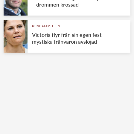
KUNGAFAMILJEN
Silvias hemliga möte med Daniel