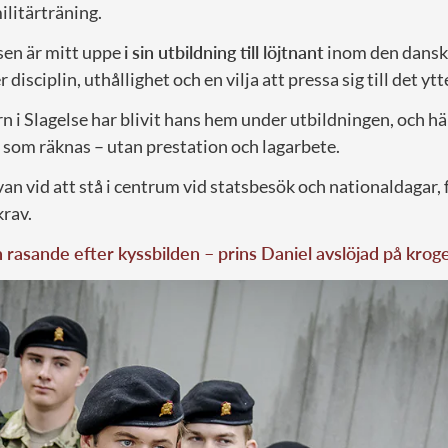
ilitärträning.
sen är mitt uppe
i sin utbildning till löjtnant
inom den dansk
 disciplin, uthållighet och en vilja att pressa sig till det ytt
 i Slagelse har blivit hans hem under utbildningen, och här 
 som räknas – utan prestation och lagarbete.
van vid att stå i centrum vid statsbesök och nationaldagar, 
krav.
rasande efter kyssbilden – prins Daniel avslöjad på krog