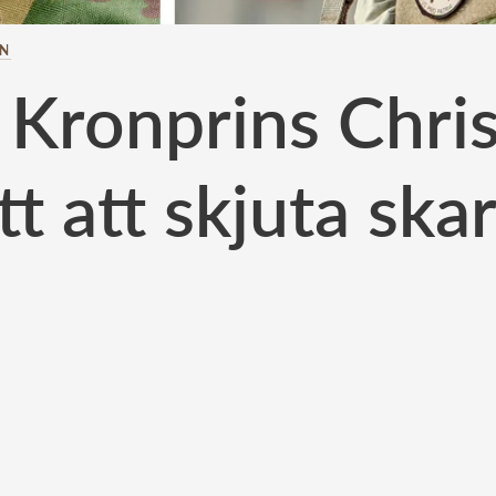
AN
: Kronprins Chri
tt att skjuta ska