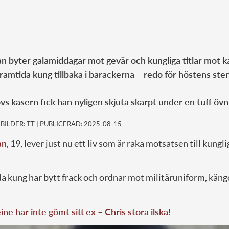
an byter galamiddagar mot gevär och kungliga titlar mot 
amtida kung tillbaka i barackerna – redo för höstens ste
s kasern fick han nyligen skjuta skarpt under en tuff övn
|
BILDER: TT
|
PUBLICERAD: 2025-08-15
an
, 19, lever just nu ett liv som är raka motsatsen till kung
 kung har bytt frack och ordnar mot militäruniform, käng
ne har inte gömt sitt ex – Chris stora ilska!