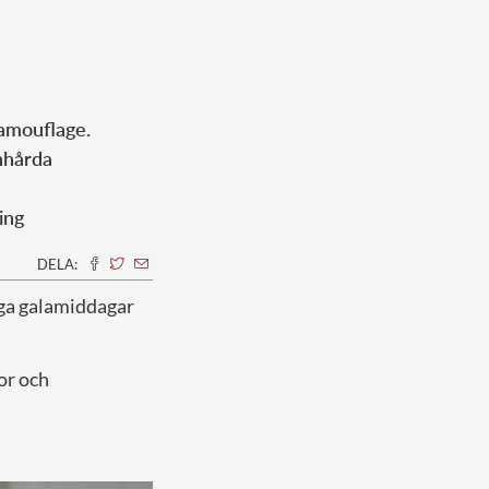
kamouflage.
nhårda
ing
DELA:
liga galamiddagar
or och