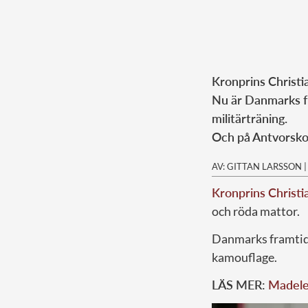
Kronprins Christi
Nu är Danmarks fr
militärträning.
Och på Antvorskov
AV: GITTAN LARSSON
Kronprins Christi
och röda mattor.
Danmarks framtida
kamouflage.
LÄS MER:
Madelei