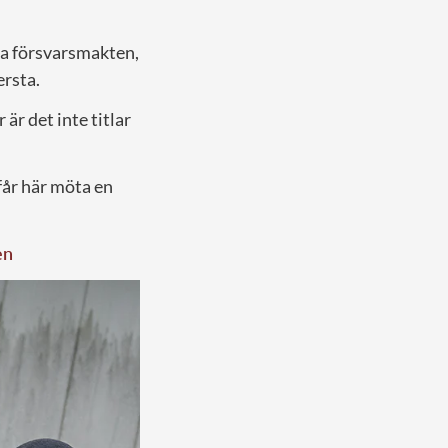
a försvarsmakten,
ersta.
är det inte titlar
får här möta en
en