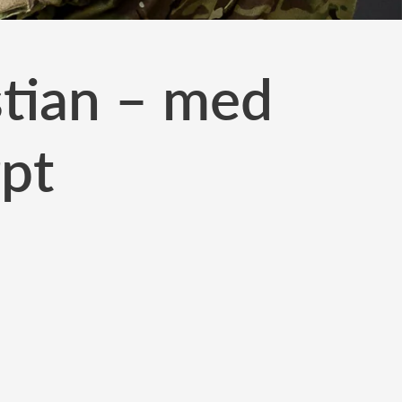
stian – med
rpt