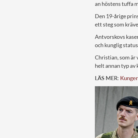
an höstens tuffa m
Den 19-årige prin
ett steg som kräver
Antvorskovs kasern
och kunglig status
Christian, som är 
helt annan typ av 
LÄS MER:
Kungen 