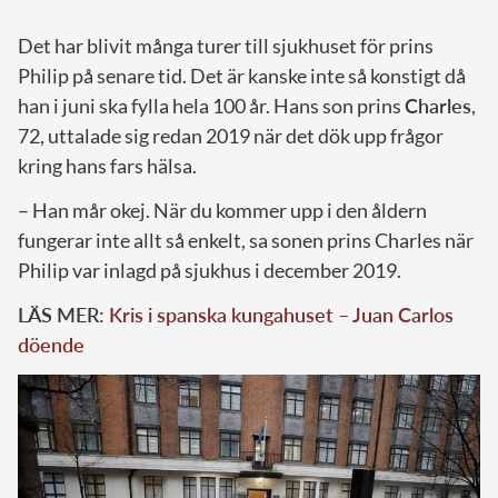
Det har blivit många turer till sjukhuset för prins
Philip på senare tid. Det är kanske inte så konstigt då
han i juni ska fylla hela 100 år. Hans son prins
Charles
,
72, uttalade sig redan 2019 när det dök upp frågor
kring hans fars hälsa.
– Han mår okej. När du kommer upp i den åldern
fungerar inte allt så enkelt, sa sonen prins Charles när
Philip var inlagd på sjukhus i december 2019.
LÄS MER:
Kris i spanska kungahuset – Juan Carlos
döende