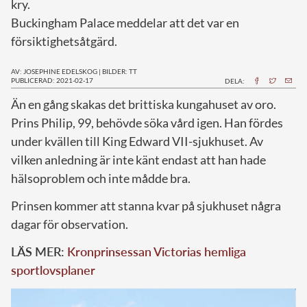
kry.
Buckingham Palace meddelar att det var en
försiktighetsåtgärd.
AV: JOSEPHINE EDELSKOG
|
BILDER: TT
PUBLICERAD: 2021-02-17
DELA:
Ä
n en gång skakas det brittiska kungahuset av oro.
Prins Philip, 99, behövde söka vård igen. Han fördes
under kvällen till King Edward VII-sjukhuset. Av
vilken anledning är inte känt endast att han hade
hälsoproblem och inte mådde bra.
Prinsen kommer att stanna kvar på sjukhuset några
dagar för observation.
LÄS MER:
Kronprinsessan Victorias hemliga
sportlovsplaner