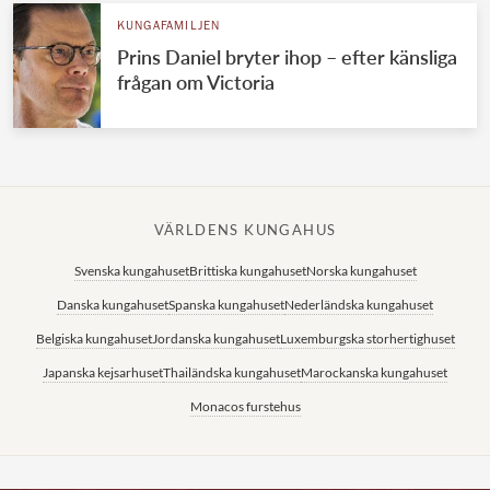
KUNGAFAMILJEN
Prins Daniel bryter ihop – efter känsliga
frågan om Victoria
VÄRLDENS KUNGAHUS
Svenska kungahuset
Brittiska kungahuset
Norska kungahuset
Danska kungahuset
Spanska kungahuset
Nederländska kungahuset
Belgiska kungahuset
Jordanska kungahuset
Luxemburgska storhertighuset
Japanska kejsarhuset
Thailändska kungahuset
Marockanska kungahuset
Monacos furstehus