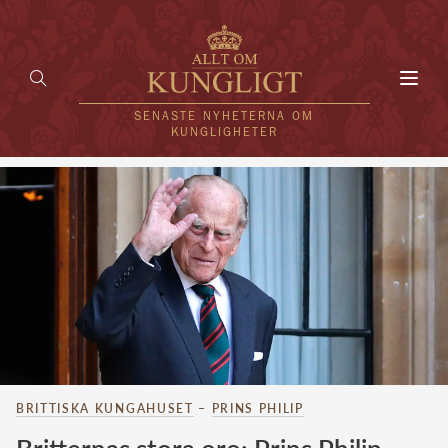
Toggl
navig
SENASTE NYHETERNA OM
KUNGLIGHETER
HEM
KUNGAFAMILJEN
UTLÄNDSKT
KÄNDISAR
VÄRLDENS KUNGAHUS
BRITTISKA KUNGAHUSET
–
PRINS PHILIP
Svenska kungahuset
REDAKTION
Brittiska kungahuset