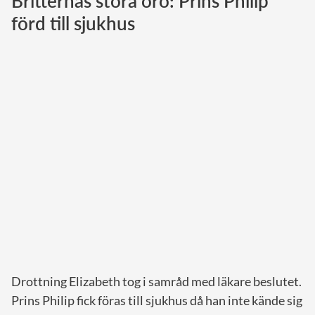
Britternas stora oro: Prins Philip
förd till sjukhus
Norska kungahuset
Danska kungahuset
Spanska kungahuset
Nederländska kungahuset
Belgiska kungahuset
Jordanska kungahuset
Luxemburgska storhertighuset
Japanska kejsarhuset
Thailändska kungahuset
Marockanska kungahuset
Monacos furstehus
Drottning Elizabeth tog i samråd med läkare beslutet.
Prins Philip fick föras till sjukhus då han inte kände sig