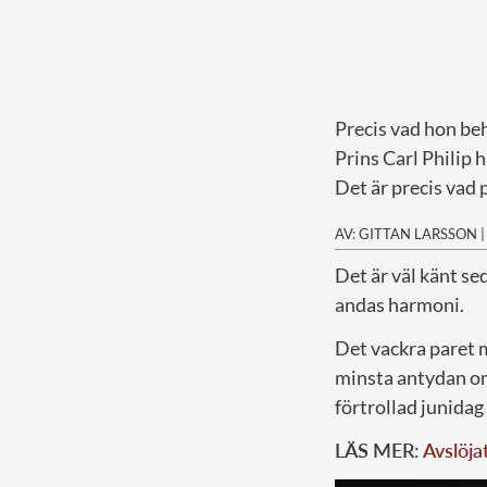
Precis vad hon be
Prins Carl Philip h
Det är precis vad 
AV: GITTAN LARSSON
D
et är väl känt se
andas harmoni.
Det vackra paret 
minsta antydan om
förtrollad junidag 
LÄS MER:
Avslöja