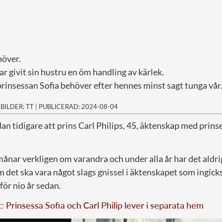
höver.
ar givit sin hustru en öm handling av kärlek.
prinsessan Sofia behöver efter hennes minst sagt tunga vår
|
BILDER: TT
|
PUBLICERAD: 2024-08-04
dan tidigare att prins Carl Philips, 45, äktenskap med prins
månar verkligen om varandra och under alla år har det aldr
 det ska vara något slags gnissel i äktenskapet som ingick
för nio år sedan.
t: Prinsessa Sofia och Carl Philip lever i separata hem