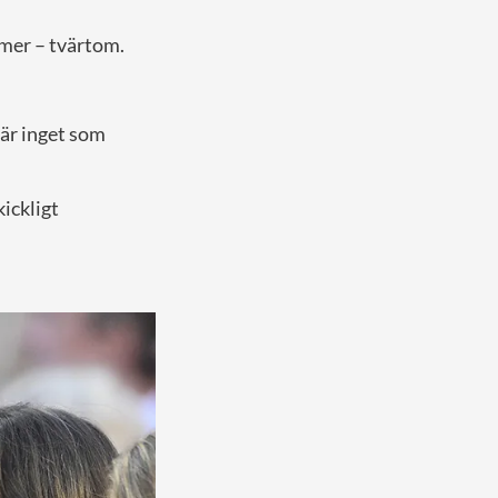
mmer – tvärtom.
 är inget som
ickligt