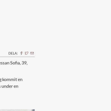
.
DELA:
essan Sofia, 39,
ig kommit en
s under en