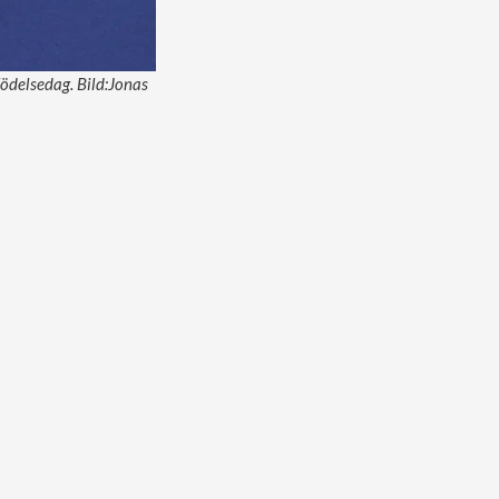
födelsedag. Bild:Jonas