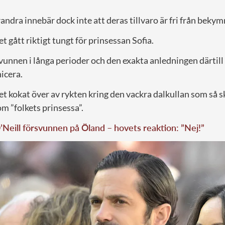
randra innebär dock inte att deras tillvaro är fri från beky
t gått riktigt tungt för prinsessan Sofia.
vunnen i långa perioder och den exakta anledningen därtill
icera.
t kokat över av rykten kring den vackra dalkullan som så sk
om ”folkets prinsessa”.
’Neill försvunnen på Öland – hovets reaktion: ”Nej!”