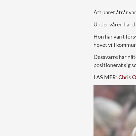
Att paret åtrår va
Under våren har de
Hon har varit förs
hovet vill kommun
Dessvärre har näte
positionerat sig s
LÄS MER:
Chris O