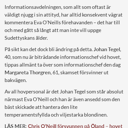
Informationsavdelningen, som allt som oftast är
väldigt njugg i sin attityd, har alltid konsekvent vägrat
kommentera Eva O’Neills förehavanden – det har till
och med gått så långt att man inte vill uppge
Sudettyskans ålder.
På sikt kan det dock bli ändring på detta.
Johan Tegel
,
40, som nu är biträdande informationschef vid hovet,
tippas allmänt ta över som informationschef den dag
Margareta Thorgren
, 61, skamset försvinner ut
bakvägen.
Av all hovpersonal är det Johan Tegel som står absolut
närmast Eva O’Neill och han är även ansedd som den
bäst skickade att hantera den lite
temperamentsfyllda och viljestarka blondinen.
LÄS MER:
Chris O’Neill försvunnen på Öland – hovet