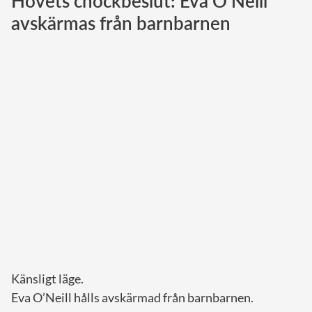
Hovets chockbeslut: Eva O’Neill
avskärmas från barnbarnen
Norska kungahuset
Danska kungahuset
Spanska kungahuset
Nederländska kungahuset
Belgiska kungahuset
Jordanska kungahuset
Luxemburgska storhertighuset
Japanska kejsarhuset
Thailändska kungahuset
Marockanska kungahuset
Monacos furstehus
Känsligt läge.
Eva O’Neill hålls avskärmad från barnbarnen.