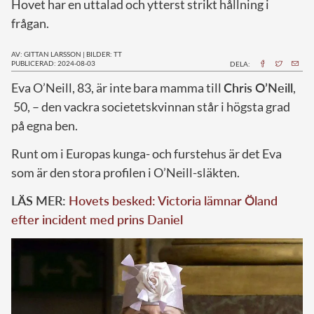
Hovet har en uttalad och ytterst strikt hållning i
frågan.
AV: GITTAN LARSSON
|
BILDER: TT
PUBLICERAD: 2024-08-03
DELA:
E
va O’Neill, 83, är inte bara mamma till
Chris O’Neill
,
50, – den vackra societetskvinnan står i högsta grad
på egna ben.
Runt om i Europas kunga- och furstehus är det Eva
som är den stora profilen i O’Neill-släkten.
LÄS MER:
Hovets besked: Victoria lämnar Öland
efter incident med prins Daniel