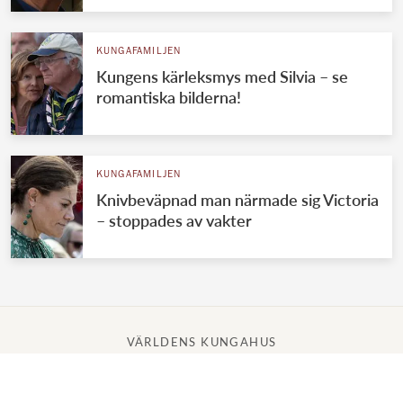
KUNGAFAMILJEN
Kungens kärleksmys med Silvia – se
romantiska bilderna!
KUNGAFAMILJEN
Knivbeväpnad man närmade sig Victoria
– stoppades av vakter
VÄRLDENS KUNGAHUS
Svenska kungahuset
Brittiska kungahuset
Norska kungahuset