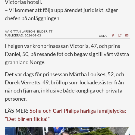
Victorias hotell.
– Vi kommer att följa upp ärendet juridiskt, säger
chefen på anläggningen
AV: GITTAN LARSSON
|
BILDER: TT
PUBLICERAD: 2024-09-03
DELA:
I
helgen var kronprinsessan Victoria, 47, och prins
Daniel
, 50, på resande fot och begav sig till vårt västra
grannland Norge.
Det var dags för prinsessan
Märtha Louises
, 52, och
Durek Verretts
, 49, bröllop som lockade gäster från
när och fjärran, inklusive både kungliga och privata
personer.
LÄS MER:
Sofia och Carl Philips härliga familjelycka:
”Det blir en flicka!”