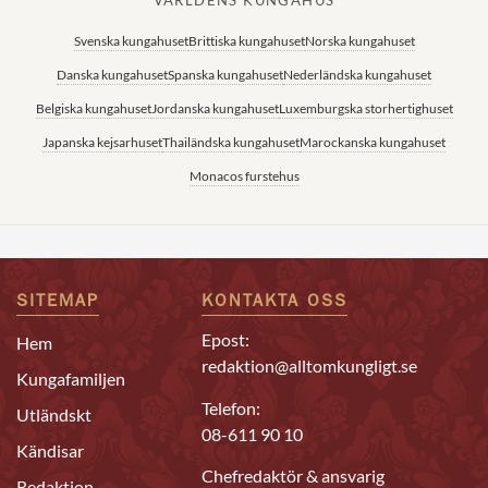
Svenska kungahuset
Brittiska kungahuset
Norska kungahuset
Danska kungahuset
Spanska kungahuset
Nederländska kungahuset
Belgiska kungahuset
Jordanska kungahuset
Luxemburgska storhertighuset
Japanska kejsarhuset
Thailändska kungahuset
Marockanska kungahuset
Monacos furstehus
SITEMAP
KONTAKTA OSS
Epost:
Hem
redaktion@alltomkungligt.se
Kungafamiljen
Telefon:
Utländskt
08-611 90 10
Kändisar
Chefredaktör & ansvarig
Redaktion