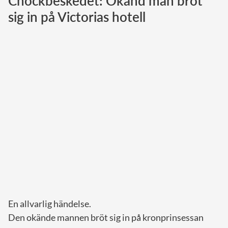
Chockbeskedet: Okänd man bröt
sig in på Victorias hotell
Norska kungahuset
Danska kungahuset
Spanska kungahuset
Nederländska kungahuset
Belgiska kungahuset
Jordanska kungahuset
Luxemburgska storhertighuset
Japanska kejsarhuset
Thailändska kungahuset
Marockanska kungahuset
Monacos furstehus
En allvarlig händelse.
Den okände mannen bröt sig in på kronprinsessan