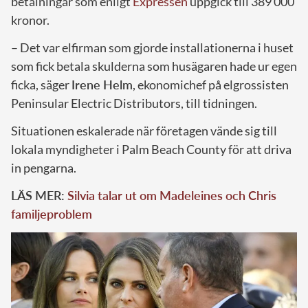
betalningar som enligt
Expressen
uppgick till 389 000
kronor.
– Det var elfirman som gjorde installationerna i huset
som fick betala skulderna som husägaren hade ur egen
ficka, säger
Irene Helm
, ekonomichef på elgrossisten
Peninsular Electric Distributors, till tidningen.
Situationen eskalerade när företagen vände sig till
lokala myndigheter i Palm Beach County för att driva
in pengarna.
LÄS MER:
Silvia talar ut om Madeleines och Chris
familjeproblem