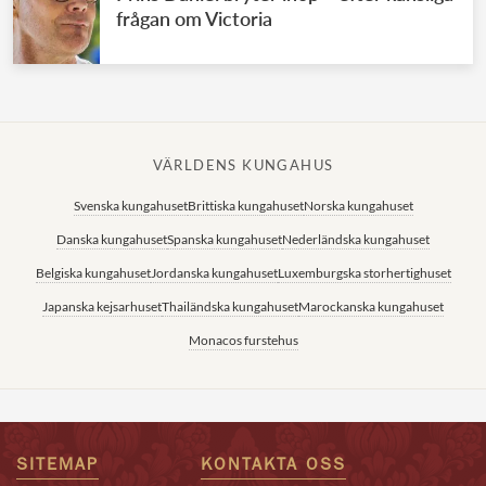
frågan om Victoria
VÄRLDENS KUNGAHUS
Svenska kungahuset
Brittiska kungahuset
Norska kungahuset
Danska kungahuset
Spanska kungahuset
Nederländska kungahuset
Belgiska kungahuset
Jordanska kungahuset
Luxemburgska storhertighuset
Japanska kejsarhuset
Thailändska kungahuset
Marockanska kungahuset
Monacos furstehus
SITEMAP
KONTAKTA OSS