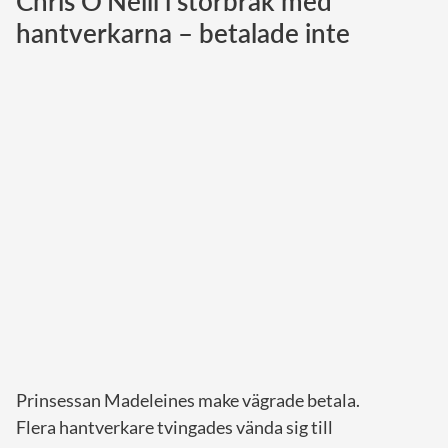
Chris O'Neill i storbråk med
hantverkarna – betalade inte
Norska kungahuset
Danska kungahuset
Spanska kungahuset
Nederländska kungahuset
Belgiska kungahuset
Jordanska kungahuset
Luxemburgska storhertighuset
Japanska kejsarhuset
Thailändska kungahuset
Marockanska kungahuset
Monacos furstehus
Prinsessan Madeleines make vägrade betala.
Flera hantverkare tvingades vända sig till