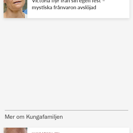
Victoria flyr från sin egen fest –
mystiska frånvaron avslöjad
Mer om Kungafamiljen