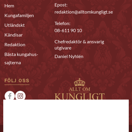
Epost:
Hem
redaktion@alltomkungligt.se
Kungafamiljen
Telefon:
Utländskt
08-611 90 10
Kändisar
Chefredaktör & ansvarig
Redaktion
utgivare
Bästa kungahus-
Daniel Nyhlén
sajterna
FÖLJ OSS
|
|
Sponsrat
Tipsa oss
Annonsera
© 2026 Allt om Kungligt. All rights reserved.