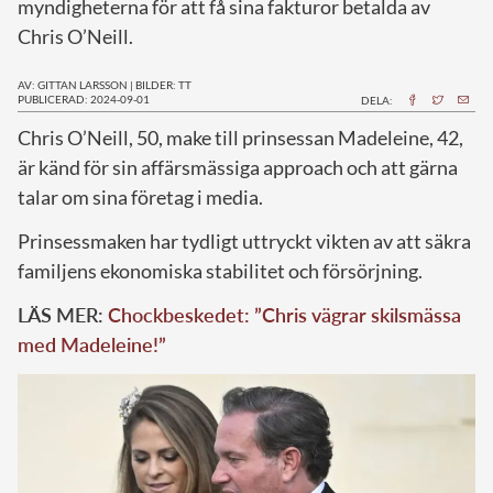
myndigheterna för att få sina fakturor betalda av
Chris O’Neill.
AV: GITTAN LARSSON
|
BILDER: TT
PUBLICERAD: 2024-09-01
DELA:
C
hris O’Neill, 50, make till prinsessan Madeleine, 42,
är känd för sin affärsmässiga approach och att gärna
talar om sina företag i media.
Prinsessmaken har tydligt uttryckt vikten av att säkra
familjens ekonomiska stabilitet och försörjning.
LÄS MER:
Chockbeskedet: ”Chris vägrar skilsmässa
med Madeleine!”