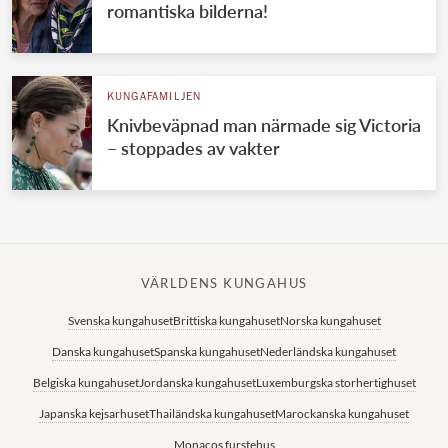
romantiska bilderna!
KUNGAFAMILJEN
Knivbeväpnad man närmade sig Victoria
– stoppades av vakter
VÄRLDENS KUNGAHUS
Svenska kungahuset
Brittiska kungahuset
Norska kungahuset
Danska kungahuset
Spanska kungahuset
Nederländska kungahuset
Belgiska kungahuset
Jordanska kungahuset
Luxemburgska storhertighuset
Japanska kejsarhuset
Thailändska kungahuset
Marockanska kungahuset
Monacos furstehus