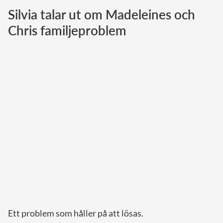
Silvia talar ut om Madeleines och
Norska kungahuset
Chris familjeproblem
Danska kungahuset
Spanska kungahuset
Nederländska kungahuset
Belgiska kungahuset
Jordanska kungahuset
Luxemburgska storhertighuset
Japanska kejsarhuset
Thailändska kungahuset
Marockanska kungahuset
Monacos furstehus
Ett problem som håller på att lösas.