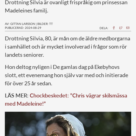
Drottning Silvia är ovanligt frispråkig om prinsessan
Madeleines familj.
AV: GITTAN LARSSON
|
BILDER: TT
PUBLICERAD: 2024-08-29
DELA:
D
rottning Silvia, 80, är mån om de äldre medborgarna
i samhället och är mycket involverad i frågor som rör
landets seniorer.
Hon deltog nyligen i De gamlas dag på Ekebyhovs
slott, ett evenemang hon själv var med och initierade
för över 25 år sedan.
LÄS MER:
Chockbeskedet: ”Chris vägrar skilsmässa
med Madeleine!”