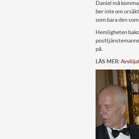
Daniel må komma f
ber inte om ursäkt
som bara den som 
Hemligheten bakom
posttjänstemannen
på.
LÄS MER:
Avslöja