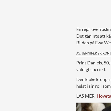
En rejäl överraskn
Det går inte att 
Bilden på Ewa Wes
AV: JENNIFER ERIXON
P
rins Daniels, 50,
väldigt speciell.
Den kloke kronprin
helst i sin roll som
LÄS MER:
Hovets 