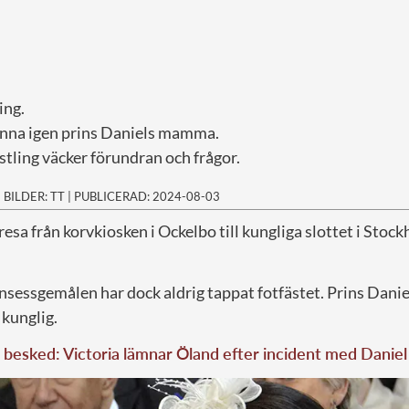
ing.
känna igen prins Daniels mamma.
tling väcker förundran och frågor.
|
BILDER: TT
|
PUBLICERAD: 2024-08-03
 resa från korvkiosken i Ockelbo till kungliga slottet i Stoc
sessgemålen har dock aldrig tappat fotfästet. Prins Danie
 kunglig.
besked: Victoria lämnar Öland efter incident med Daniel