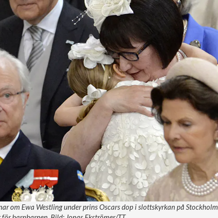
mar om Ewa Westling under prins Oscars dop i slottskyrkan på Stockholms 
 för barnbarnen. Bild: Jonas Ekströmer/TT