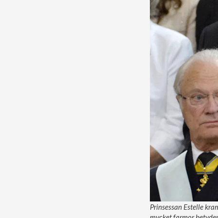
Prinsessan Estelle kra
mycket farmor betyder