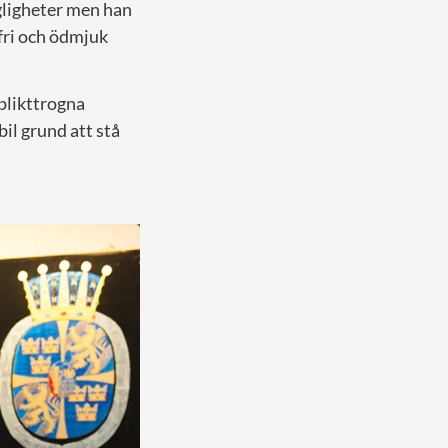
gligheter men han
efri och ödmjuk
plikttrogna
il grund att stå