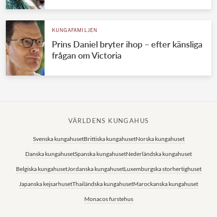
KUNGAFAMILJEN
Prins Daniel bryter ihop – efter känsliga
frågan om Victoria
VÄRLDENS KUNGAHUS
Svenska kungahuset
Brittiska kungahuset
Norska kungahuset
Danska kungahuset
Spanska kungahuset
Nederländska kungahuset
Belgiska kungahuset
Jordanska kungahuset
Luxemburgska storhertighuset
Japanska kejsarhuset
Thailändska kungahuset
Marockanska kungahuset
Monacos furstehus