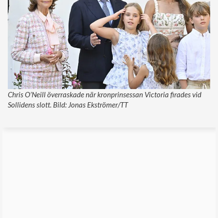
Chris O’Neill överraskade när kronprinsessan Victoria firades vid
Sollidens slott. Bild: Jonas Ekströmer/TT