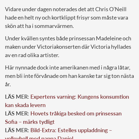
Vidare under dagen noterades det att Chris O’Neill
hade en helt ny och kortklippt frisyr som måste vara
skön att ha i sommarvärmen.
Under kvällen syntes både prinsessan Madeleine och
maken under Victoriakonserten där Victoria hyllades
av en rad olika artister.
Här nynnade dock inte amerikanen med i några låtar,
men bli inte förvånade om han kanske tar sig ton nästa
år.
LÄS MER:
Expertens varning: Kungens konsumtion
kan skada levern
LÄS MER:
Hovets tråkiga besked om prinsessan
Sofia – märks tydligt
LÄS MER:
Bild-Extra: Estelles uppladdning –
volleyboll med pappa Daniel