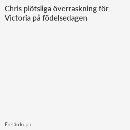
Chris plötsliga överraskning för
Norska kungahuset
Victoria på födelsedagen
Danska kungahuset
Spanska kungahuset
Nederländska kungahuset
Belgiska kungahuset
Jordanska kungahuset
Luxemburgska storhertighuset
Japanska kejsarhuset
Thailändska kungahuset
Marockanska kungahuset
Monacos furstehus
En sån kupp.