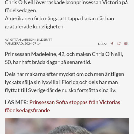
Chris O’Neill överraskade kronprinsessan Victoria på
födelsedagen.
Amerikanen fick många att tappa hakan när han
gratulerade kungligheten.
AV: GITTAN LARSSON
|
BILDER: TT
PUBLICERAD: 2024-07-14
DELA:
P
rinsessan
Madeleine
, 42, och maken Chris O’Neill,
50, har haft bråda dagar på senare tid.
Dels har makarna efter mycket om och men äntligen
lyckats sälja sin lyxvilla i Florida och dels har man
flyttat till Sverige där de nu ska fortsätta sina liv.
LÄS MER:
Prinsessan Sofia stoppas från Victorias
födelsedagsfirande